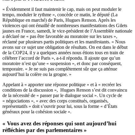
« Évidemment il faut maintenir le cap, mais on peut moduler le
tempo, moduler le rythme », concède ce matin, le député (La
République en marché) de Paris, Hugues Renson. Après les
violences qui ont émaillé de nombreuses manifestations des Gilets
jaunes en France, samedi, le vice-président de l’Assemblée nationale
a déclaré ne « pas être favorable au moratoire sur les taxes »,
réclamé par plusieurs partis politiques et les manifestants. « Nous
avons sur ce sujet une obligation de résultats. On est dans le début
de la COP24, il y a quelques années nous étions tous en train de
célébrer l’accord de Paris », a-t-il répondu. Il ajoute que qu’un
moratoire n’est qu’une « suspension », et donc par conséquent,
temporaire. « Je ne suis pas complètement sûr que ça atténue
aujourd’hui la colère ou la grogne. »
Appelant à « apporter une réponse politique » et à « recréer les
conditions de la discussion », Hugues Renson s’est dit convaincu
de la nécessité de « passer par le dialogue social ». Un cycle de
« négociations », « avec des corps constitués, organisés,
représentatifs » doit s’ouvrir pour lui, sous la forme « d’États
généraux pour la cohésion sociale ».
« Vous avez des réponses qui sont aujourd’hui
réfléchies par des parlementaires »