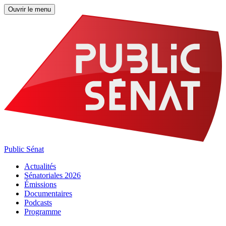
Ouvrir le menu
Public Sénat
Actualités
Sénatoriales 2026
Émissions
Documentaires
Podcasts
Programme