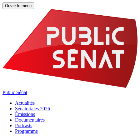
Ouvrir le menu
Public Sénat
Actualités
Sénatoriales 2026
Émissions
Documentaires
Podcasts
Programme