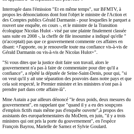
Interrogée dans l'émission "Et en même temps", sur BFMTV, à
propos les dénonciations dont font l'objet le ministre de l'Action et
des Comptes publics Gérald Darmanin - pour lesquelles le parquet a
rouvert une enquête, en cours -, et le ministre de la Transition
écologique Nicolas Hulot - visé par une plainte finalement classée
sans suite en 2008 -, la cheffe de file insoumise a indiqué qu'elle "
(n'acceptait) pas que ce gouvernement commente ces affaires en
disant: +J'apporte, ou je renouvelle toute ma confiance vis-à-vis de
Gérald Darmanin ou vis-à-vis de Nicolas Hulot+".
"Si vous dites que la justice doit faire son travail, alors le
gouvernement n'a pas à faire de commentaire pour dire qu'il a
confiance", a répété la députée de Seine-Saint-Denis, pour qui, "si
on veut qu'il y ait une séparation des pouvoirs dans notre pays et que
cela soit respecté, le Premier ministre et les ministres n'ont pas à
prendre part dans cette affaire-là".
Mme Autain a par ailleurs dénoncé "le deux poids, deux mesures du
gouvernement", en rappelant que "quand il y a eu des soupçons
d'emplois fictifs mais même pas d'enquête ouverte",à propos des
assistants des europarlementaires du MoDem, en juin, "il y a trois
ministres qui ont pris la porte du gouvernement", en l'espèce
François Bayrou, Marielle de Sarnez et Sylvie Goulard.