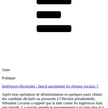
5min
Politique
Ingérences électorales : faut-il sanctionner les réseaux sociaux ?
Après trois opérations de désinformation en quelques jours ciblant
des candidats déclarés ou pressentis à l’élection présidentielle,
Sébastien Lecornu a rappelé que la lutte contre les ingérences était
une priorité. La gauche appelle le gouvernement à en faire plus et à