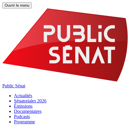
Ouvrir le menu
Public Sénat
Actualités
Sénatoriales 2026
Émissions
Documentaires
Podcasts
Programme