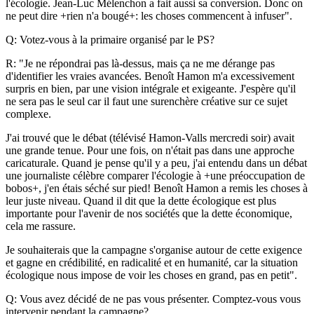
l'écologie. Jean-Luc Mélenchon a fait aussi sa conversion. Donc on
ne peut dire +rien n'a bougé+: les choses commencent à infuser".
Q: Votez-vous à la primaire organisé par le PS?
R: "Je ne répondrai pas là-dessus, mais ça ne me dérange pas
d'identifier les vraies avancées. Benoît Hamon m'a excessivement
surpris en bien, par une vision intégrale et exigeante. J'espère qu'il
ne sera pas le seul car il faut une surenchère créative sur ce sujet
complexe.
J'ai trouvé que le débat (télévisé Hamon-Valls mercredi soir) avait
une grande tenue. Pour une fois, on n'était pas dans une approche
caricaturale. Quand je pense qu'il y a peu, j'ai entendu dans un débat
une journaliste célèbre comparer l'écologie à +une préoccupation de
bobos+, j'en étais séché sur pied! Benoît Hamon a remis les choses à
leur juste niveau. Quand il dit que la dette écologique est plus
importante pour l'avenir de nos sociétés que la dette économique,
cela me rassure.
Je souhaiterais que la campagne s'organise autour de cette exigence
et gagne en crédibilité, en radicalité et en humanité, car la situation
écologique nous impose de voir les choses en grand, pas en petit".
Q: Vous avez décidé de ne pas vous présenter. Comptez-vous vous
intervenir pendant la campagne?