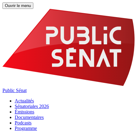
Ouvrir le menu
Public Sénat
Actualités
Sénatoriales 2026
Émissions
Documentaires
Podcasts
Programme