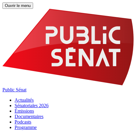
Ouvrir le menu
Public Sénat
Actualités
Sénatoriales 2026
Émissions
Documentaires
Podcasts
Programme