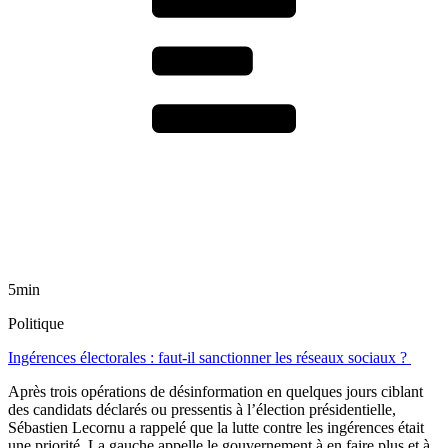
5min
Politique
Ingérences électorales : faut-il sanctionner les réseaux sociaux ?
Après trois opérations de désinformation en quelques jours ciblant
des candidats déclarés ou pressentis à l’élection présidentielle,
Sébastien Lecornu a rappelé que la lutte contre les ingérences était
une priorité. La gauche appelle le gouvernement à en faire plus et à