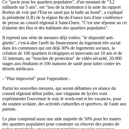
Ce "pacte pour les quartiers populaires", d'un montant de "3,2
milliards sur 5 ans", est "issu de la frustration à la suite du rapport
Borloo de voir que l'Etat ne saisit pas la balle au bond", a expliqué
la présidente (LR) de la région Ile-de-France lors d'une conférence
de presse au conseil régional à Saint-Ouen. "C'est une réponse au cri
d'alarme des élus et des habitants des quartiers populaires".
Il reprend une série de mesures déjà votées: "le dispositif anti-
ghetto", c'est-à-dire l'arrêt du financement du logement très social
dans les communes qui ont déjà 30% de logements sociaux, la
création de 100 quartiers écologiques et innovants sur 10 ans et de
32 internats, un "bouclier de protection" de vidéo-sécurité, 20.000
stages aux étudiants et 100 maisons de santé pour lutter contre les
déserts médicaux.
- "Plan improvisé" pour l'opposition -
Parmi les nouvelles mesures, qui seront débattues en séance du
conseil régional début juillet, une vingtaine de lycées vont
expérimenter l'ouverture le soir, le week-end et les vacances, pour
du soutien scolaire, des activités culturelles et sportives, de l'aide aux
parents.
Le plan comprend aussi une aide majorée de 50% pour les maires
des quartiers populaires pour construire ou rénover des postes de