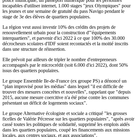
police municipale, un passeport numérique pour les personnes
incapables d'utiliser internet, 1.000 stages "jeux Olympiques" pour
les jeunes et une semaine de gratuité du pass Navigo pendant le
stage de 3e des élèves de quartiers populaires.
La région veut aussi investir 10% des crédits des projets de
renouvellement urbain pour la construction d'"équipements
interquartiers", et parvenir d'ici 2022 à ce que 100% des 30.000
décrocheurs scolaires d'IDF soient recontactés et la moitié inscrits
dans une structure de réinsertion.
Elle prévoit par ailleurs de tripler le nombre d'entrepreneurs
accompagnés par le microcrédit (soit 6.000 d'ici 2022), dont 50%
issus des quartiers populaires.
Le groupe Ensemble Ile-de-France (ex groupe PS) a dénoncé un
"plan improvisé pour les médias" dans lequel "il est difficile de
trouver des mesures concrètes et nouvelles", rappelant que "depuis
2015, aucune mesure coercitive n'a été prise contre les communes
présentant un déficit de logements sociaux".
Le groupe Alternative écologiste et sociale a critiqué "les grosses
ficelles de Valérie Pécresse sur les quartiers populaires", "après avoir
cassé toutes les politiques de solidarité, supprimé les emplois aidés
dans les quartiers populaires, coupé les financements aux missions
locales, aux centres sociaux, et aux associations".