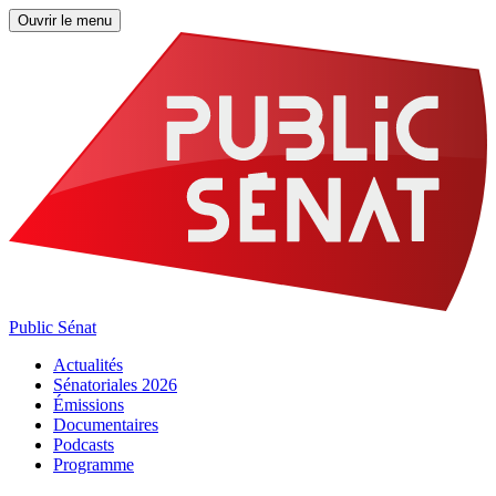
Ouvrir le menu
Public Sénat
Actualités
Sénatoriales 2026
Émissions
Documentaires
Podcasts
Programme