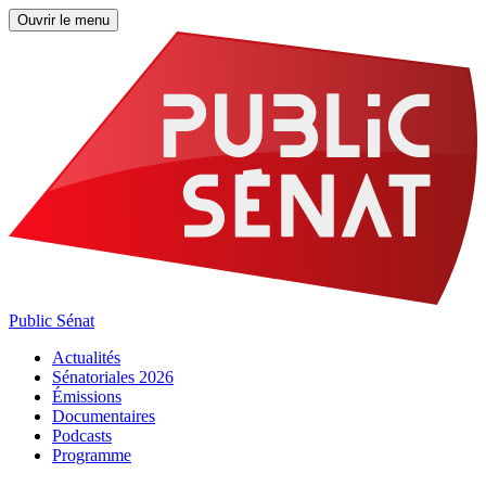
Ouvrir le menu
Public Sénat
Actualités
Sénatoriales 2026
Émissions
Documentaires
Podcasts
Programme