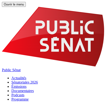
Ouvrir le menu
Public Sénat
Actualités
Sénatoriales 2026
Émissions
Documentaires
Podcasts
Programme