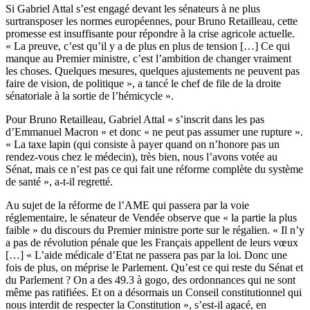
Si Gabriel Attal s’est engagé devant les sénateurs à ne plus
surtransposer les normes européennes, pour Bruno Retailleau, cette
promesse est insuffisante pour répondre à la crise agricole actuelle.
« La preuve, c’est qu’il y a de plus en plus de tension […] Ce qui
manque au Premier ministre, c’est l’ambition de changer vraiment
les choses. Quelques mesures, quelques ajustements ne peuvent pas
faire de vision, de politique », a tancé le chef de file de la droite
sénatoriale à la sortie de l’hémicycle ».
Pour Bruno Retailleau, Gabriel Attal « s’inscrit dans les pas
d’Emmanuel Macron » et donc « ne peut pas assumer une rupture ».
« La taxe lapin (qui consiste à payer quand on n’honore pas un
rendez-vous chez le médecin), très bien, nous l’avons votée au
Sénat, mais ce n’est pas ce qui fait une réforme complète du système
de santé », a-t-il regretté.
Au sujet de la réforme de l’AME qui passera par la voie
réglementaire, le sénateur de Vendée observe que « la partie la plus
faible » du discours du Premier ministre porte sur le régalien. « Il n’y
a pas de révolution pénale que les Français appellent de leurs vœux
[…] « L’aide médicale d’Etat ne passera pas par la loi. Donc une
fois de plus, on méprise le Parlement. Qu’est ce qui reste du Sénat et
du Parlement ? On a des 49.3 à gogo, des ordonnances qui ne sont
même pas ratifiées. Et on a désormais un Conseil constitutionnel qui
nous interdit de respecter la Constitution », s’est-il agacé, en