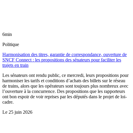
6min
Politique
Harmonisation des titres, garantie de correspondance, ouverture de
SNCF Connect : les propositions des sénateurs pour faciliter les
trajets en train
Les sénateurs ont rendu public, ce mercredi, leurs propositions pour
harmoniser les tarifs et conditions d’achats des billets sur le réseau
de trains, alors que les opérateurs sont toujours plus nombreux avec
l’ouverture à la concurrence. Des propositions que les rapporteurs
ont bon espoir de voir reprises par les députés dans le projet de loi-
cadre.
Le
25 juin 2026