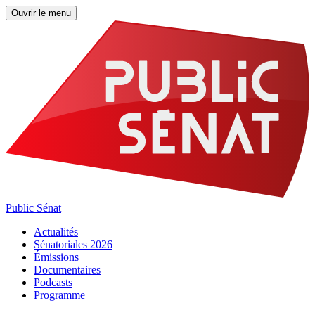
Ouvrir le menu
Public Sénat
Actualités
Sénatoriales 2026
Émissions
Documentaires
Podcasts
Programme