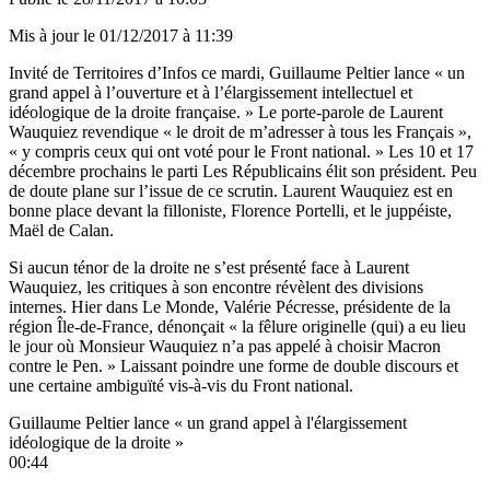
Mis à jour le
01/12/2017 à 11:39
Invité de Territoires d’Infos ce mardi, Guillaume Peltier lance « un
grand appel à l’ouverture et à l’élargissement intellectuel et
idéologique de la droite française. » Le porte-parole de Laurent
Wauquiez revendique « le droit de m’adresser à tous les Français »,
« y compris ceux qui ont voté pour le Front national. » Les 10 et 17
décembre prochains le parti Les Républicains élit son président. Peu
de doute plane sur l’issue de ce scrutin. Laurent Wauquiez est en
bonne place devant la filloniste, Florence Portelli, et le juppéiste,
Maël de Calan.
Si aucun ténor de la droite ne s’est présenté face à Laurent
Wauquiez, les critiques à son encontre révèlent des divisions
internes. Hier dans
Le Monde
, Valérie Pécresse, présidente de la
région Île-de-France, dénonçait « la fêlure originelle (qui) a eu lieu
le jour où Monsieur Wauquiez n’a pas appelé à choisir Macron
contre le Pen. » Laissant poindre une forme de double discours et
une certaine ambiguïté vis-à-vis du Front national.
Guillaume Peltier lance « un grand appel à l'élargissement
idéologique de la droite »
00:44