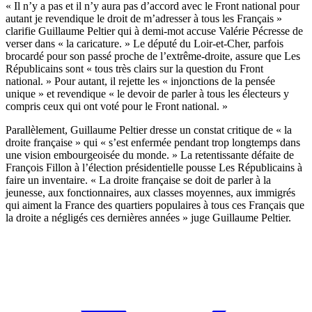
« Il n’y a pas et il n’y aura pas d’accord avec le Front national pour
autant je revendique le droit de m’adresser à tous les Français »
clarifie Guillaume Peltier qui à demi-mot accuse Valérie Pécresse de
verser dans « la caricature. » Le député du Loir-et-Cher, parfois
brocardé pour son passé proche de l’extrême-droite, assure que Les
Républicains sont « tous très clairs sur la question du Front
national. » Pour autant, il rejette les « injonctions de la pensée
unique » et revendique « le devoir de parler à tous les électeurs y
compris ceux qui ont voté pour le Front national. »
Parallèlement, Guillaume Peltier dresse un constat critique de « la
droite française » qui « s’est enfermée pendant trop longtemps dans
une vision embourgeoisée du monde. » La retentissante défaite de
François Fillon à l’élection présidentielle pousse Les Républicains à
faire un inventaire. « La droite française se doit de parler à la
jeunesse, aux fonctionnaires, aux classes moyennes, aux immigrés
qui aiment la France des quartiers populaires à tous ces Français que
la droite a négligés ces dernières années » juge Guillaume Peltier.