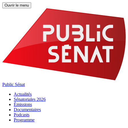
Ouvrir le menu
Public Sénat
Actualités
Sénatoriales 2026
Émissions
Documentaires
Podcasts
Programme