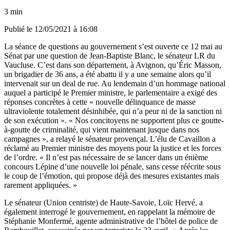
3 min
Publié le
12/05/2021 à 16:08
La séance de questions au gouvernement s’est ouverte ce 12 mai au
Sénat par une question de Jean-Baptiste Blanc, le sénateur LR du
Vaucluse. C’est dans son département, à Avignon, qu’Éric Masson,
un brigadier de 36 ans, a été abattu il y a une semaine alors qu’il
intervenait sur un deal de rue. Au lendemain d’un hommage national
auquel a participé le Premier ministre, le parlementaire a exigé des
réponses concrètes à cette « nouvelle délinquance de masse
ultraviolente totalement désinhibée, qui n’a peur ni de la sanction ni
de son exécution ». « Nos concitoyens ne supportent plus ce goutte-
à-goutte de criminalité, qui vient maintenant jusque dans nos
campagnes », a relayé le sénateur provençal. L’élu de Cavaillon a
réclamé au Premier ministre des moyens pour la justice et les forces
de l’ordre. « Il n’est pas nécessaire de se lancer dans un énième
concours Lépine d’une nouvelle loi pénale, sans cesse réécrite sous
le coup de l’émotion, qui propose déjà des mesures existantes mais
rarement appliquées. »
Le sénateur (Union centriste) de Haute-Savoie, Loïc Hervé, a
également interrogé le gouvernement, en rappelant la mémoire de
Stéphanie Monfermé, agente administrative de l’hôtel de police de