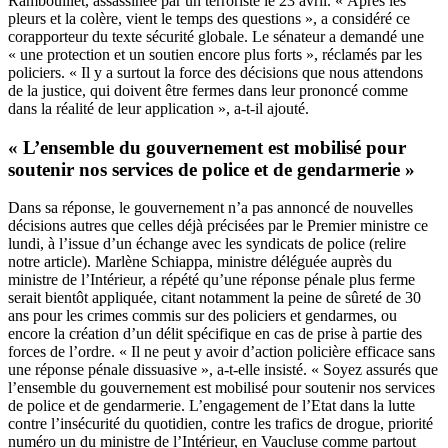
Rambouillet, assassinée par un terroriste le 23 avril. « Après les
pleurs et la colère, vient le temps des questions », a considéré ce
corapporteur du texte sécurité globale. Le sénateur a demandé une
« une protection et un soutien encore plus forts », réclamés par les
policiers. « Il y a surtout la force des décisions que nous attendons
de la justice, qui doivent être fermes dans leur prononcé comme
dans la réalité de leur application », a-t-il ajouté.
« L’ensemble du gouvernement est mobilisé pour
soutenir nos services de police et de gendarmerie »
Dans sa réponse, le gouvernement n’a pas annoncé de nouvelles
décisions autres que celles déjà précisées par le Premier ministre ce
lundi, à l’issue d’un échange avec les syndicats de police (
relire
notre article
). Marlène Schiappa, ministre déléguée auprès du
ministre de l’Intérieur, a répété qu’une réponse pénale plus ferme
serait bientôt appliquée, citant notamment la peine de sûreté de 30
ans pour les crimes commis sur des policiers et gendarmes, ou
encore la création d’un délit spécifique en cas de prise à partie des
forces de l’ordre. « Il ne peut y avoir d’action policière efficace sans
une réponse pénale dissuasive », a-t-elle insisté. « Soyez assurés que
l’ensemble du gouvernement est mobilisé pour soutenir nos services
de police et de gendarmerie. L’engagement de l’Etat dans la lutte
contre l’insécurité du quotidien, contre les trafics de drogue, priorité
numéro un du ministre de l’Intérieur, en Vaucluse comme partout