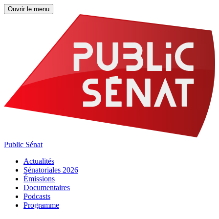
Ouvrir le menu
Public Sénat
Actualités
Sénatoriales 2026
Émissions
Documentaires
Podcasts
Programme