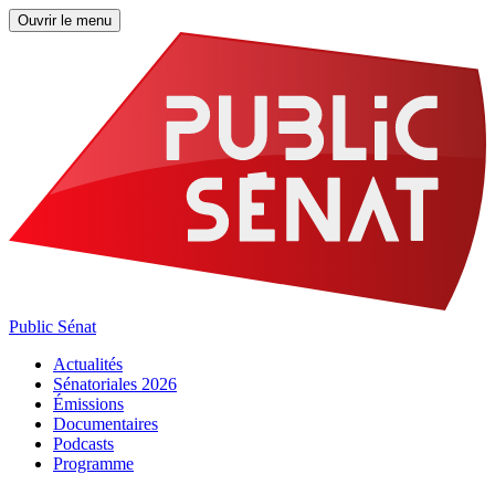
Ouvrir le menu
Public Sénat
Actualités
Sénatoriales 2026
Émissions
Documentaires
Podcasts
Programme