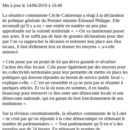
Mis à jour le
14/06/2019 à 16:49
La sénatrice communiste Cécile Cukierman a réagi à la déclaration
de politique générale du Premier ministre Édouard Philippe. Elle
reconnaît qu’il y a eu « une entrée en matière un peu plus
approfondie sur la volonté territoriale ». « On va maintenant passer
aux actes. Il ne suffit pas de faire de grandes déclarations pour dire
que l’on va rapprocher la décision et redonner leur place aux élus
locaux, il faut réellement leur en donner les moyens », a-t-elle
annoncé.
« Cela passe par un projet de loi qui devra garantir et sécuriser
l’action des élus locaux. Cela passe également par des moyens pour
les collectivités territoriales pour leur permettre de mettre en place les
politiques qui doivent répondre au besoin de service public local »,
explique-t-elle. « C’est un ensemble et ça ne peut pas se résumer à
quelques articles. Et vu là où nous en sommes, il en faudra
beaucoup pour retrouver ce lien entre une démocratie locale et une
démocratie nationale, qui est garant du bon fonctionnement de nos
institutions ».
Sur la révision constitutionnelle, la sénatrice communiste de la Loire
« ne croit pas qu’on réponde à la crise démocratique en réduisant le
nombre de parlementaires ». « Tout parlementaire qu’il est n’a des
journées que de 24 heures. En réduisant le nombre de