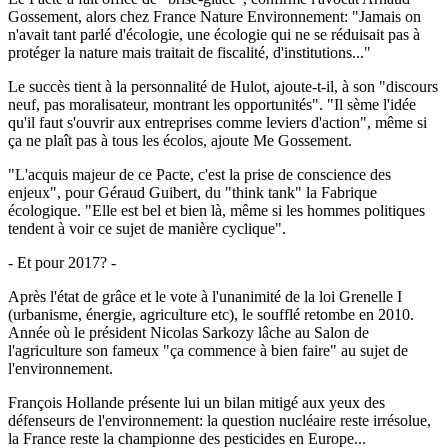
Gossement, alors chez France Nature Environnement: "Jamais on
n'avait tant parlé d'écologie, une écologie qui ne se réduisait pas à
protéger la nature mais traitait de fiscalité, d'institutions..."
Le succès tient à la personnalité de Hulot, ajoute-t-il, à son "discours
neuf, pas moralisateur, montrant les opportunités". "Il sème l'idée
qu'il faut s'ouvrir aux entreprises comme leviers d'action", même si
ça ne plaît pas à tous les écolos, ajoute Me Gossement.
"L'acquis majeur de ce Pacte, c'est la prise de conscience des
enjeux", pour Géraud Guibert, du "think tank" la Fabrique
écologique. "Elle est bel et bien là, même si les hommes politiques
tendent à voir ce sujet de manière cyclique".
- Et pour 2017? -
Après l'état de grâce et le vote à l'unanimité de la loi Grenelle I
(urbanisme, énergie, agriculture etc), le soufflé retombe en 2010.
Année où le président Nicolas Sarkozy lâche au Salon de
l'agriculture son fameux "ça commence à bien faire" au sujet de
l'environnement.
François Hollande présente lui un bilan mitigé aux yeux des
défenseurs de l'environnement: la question nucléaire reste irrésolue,
la France reste la championne des pesticides en Europe...