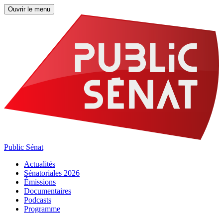
Ouvrir le menu
Public Sénat
Actualités
Sénatoriales 2026
Émissions
Documentaires
Podcasts
Programme