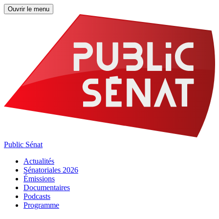
Ouvrir le menu
Public Sénat
Actualités
Sénatoriales 2026
Émissions
Documentaires
Podcasts
Programme