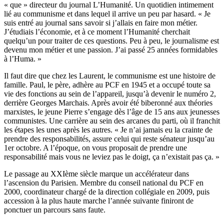
« que » directeur du journal L’Humanité. Un quotidien intimement
lié au communisme et dans lequel il arrive un peu par hasard. « Je
suis entré au journal sans savoir si j’allais en faire mon métier.
J’étudiais l’économie, et à ce moment l’Humanité cherchait
quelqu’un pour traiter de ces questions. Peu à peu, le journalisme est
devenu mon métier et une passion. J’ai passé 25 années formidables
à l’Huma. »
Il faut dire que chez les Laurent, le communisme est une histoire de
famille. Paul, le père, adhère au PCF en 1945 et a occupé toute sa
vie des fonctions au sein de l’appareil, jusqu’à devenir le numéro 2,
derrière Georges Marchais. Après avoir été biberonné aux théories
marxistes, le jeune Pierre s’engage dès l’âge de 15 ans aux jeunesses
communistes. Une carrière au sein des arcanes du parti, où il franchit
les étapes les unes après les autres. « Je n’ai jamais eu la crainte de
prendre des responsabilités, assure celui qui reste sénateur jusqu’au
1er octobre. A l’époque, on vous proposait de prendre une
responsabilité mais vous ne leviez pas le doigt, ça n’existait pas ça. »
Le passage au XXIème siècle marque un accélérateur dans
l’ascension du Parisien. Membre du conseil national du PCF en
2000, coordinateur chargé de la direction collégiale en 2009, puis
accession à la plus haute marche l’année suivante finiront de
ponctuer un parcours sans faute.