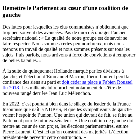
Remettre le Parlement au cœur d’une coalition de
gauche
Des luttes pour lesquelles les élus communistes n’obtiennent que
trop peu souvent des avancées. Pas de quoi décourager l’ancien
secrétaire national : « La qualité de notre groupe est de savoir se
faire respecter. Nous sommes certes peu nombreux, mais nous
menons un travail de qualité et nous sommes présents sur tous les
sujets. Puis parfois, nous arrivons à force de convictions à remporter
de belles batailles. »
À la suite du quinquennat Hollande marqué par les divisions à
gauche, et l’élection d’Emmanuel Macron, Pierre Laurent perd la
confiance des siens au parti et
doit céder sa place à Fabien Roussel
fin 2018
. Les militants lui reprochent notamment de s’être de
nouveau rangé derrière Jean-Luc Mélenchon.
En 2022, c’est pourtant bien dans le sillage du leader de la France
Insoumise que naît la NUPES, et que les sympathisants de gauche
voient l’espoir de l’union. Une union qui devrait de fait, se faire au
Parlement pour le futur ex-sénateur : « Une coalition de gauche doit
mettre au cœur de son projet, les élections parlementaires, estime
Pierre Laurent. C’est ici qu’on construit des majorités. L’élection
présidentielle pervertit cette construction. »