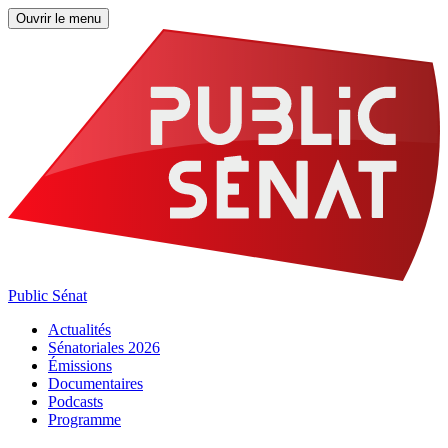
Ouvrir le menu
Public Sénat
Actualités
Sénatoriales 2026
Émissions
Documentaires
Podcasts
Programme