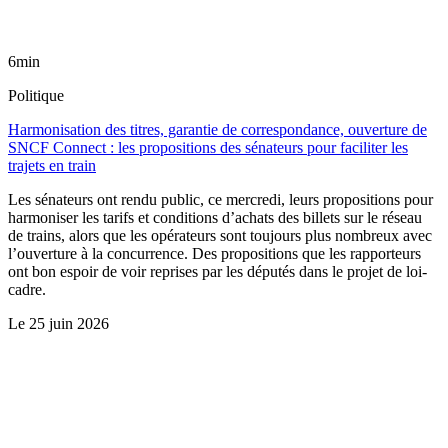
6min
Politique
Harmonisation des titres, garantie de correspondance, ouverture de
SNCF Connect : les propositions des sénateurs pour faciliter les
trajets en train
Les sénateurs ont rendu public, ce mercredi, leurs propositions pour
harmoniser les tarifs et conditions d’achats des billets sur le réseau
de trains, alors que les opérateurs sont toujours plus nombreux avec
l’ouverture à la concurrence. Des propositions que les rapporteurs
ont bon espoir de voir reprises par les députés dans le projet de loi-
cadre.
Le
25 juin 2026