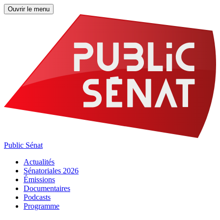
Ouvrir le menu
Public Sénat
Actualités
Sénatoriales 2026
Émissions
Documentaires
Podcasts
Programme