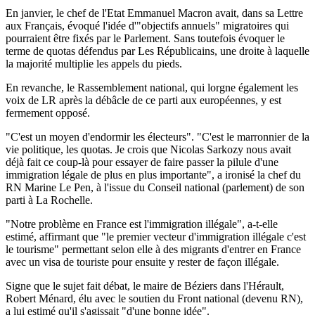
En janvier, le chef de l'Etat Emmanuel Macron avait, dans sa Lettre
aux Français, évoqué l'idée d'"objectifs annuels" migratoires qui
pourraient être fixés par le Parlement. Sans toutefois évoquer le
terme de quotas défendus par Les Républicains, une droite à laquelle
la majorité multiplie les appels du pieds.
En revanche, le Rassemblement national, qui lorgne également les
voix de LR après la débâcle de ce parti aux européennes, y est
fermement opposé.
"C'est un moyen d'endormir les électeurs". "C'est le marronnier de la
vie politique, les quotas. Je crois que Nicolas Sarkozy nous avait
déjà fait ce coup-là pour essayer de faire passer la pilule d'une
immigration légale de plus en plus importante", a ironisé la chef du
RN Marine Le Pen, à l'issue du Conseil national (parlement) de son
parti à La Rochelle.
"Notre problème en France est l'immigration illégale", a-t-elle
estimé, affirmant que "le premier vecteur d'immigration illégale c'est
le tourisme" permettant selon elle à des migrants d'entrer en France
avec un visa de touriste pour ensuite y rester de façon illégale.
Signe que le sujet fait débat, le maire de Béziers dans l'Hérault,
Robert Ménard, élu avec le soutien du Front national (devenu RN),
a lui estimé qu'il s'agissait "d'une bonne idée".