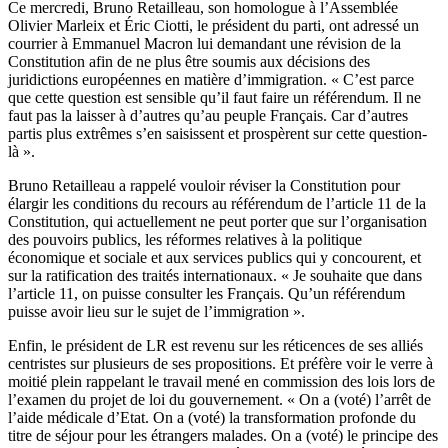
Ce mercredi, Bruno Retailleau, son homologue à l’Assemblée
Olivier Marleix et Éric Ciotti, le président du parti, ont adressé un
courrier à Emmanuel Macron lui demandant une révision de la
Constitution afin de ne plus être soumis aux décisions des
juridictions européennes en matière d’immigration. « C’est parce
que cette question est sensible qu’il faut faire un référendum. Il ne
faut pas la laisser à d’autres qu’au peuple Français. Car d’autres
partis plus extrêmes s’en saisissent et prospèrent sur cette question-
là ».
Bruno Retailleau a rappelé vouloir réviser la Constitution pour
élargir les conditions du recours au référendum de l’article 11 de la
Constitution, qui actuellement ne peut porter que sur l’organisation
des pouvoirs publics, les réformes relatives à la politique
économique et sociale et aux services publics qui y concourent, et
sur la ratification des traités internationaux. « Je souhaite que dans
l’article 11, on puisse consulter les Français. Qu’un référendum
puisse avoir lieu sur le sujet de l’immigration ».
Enfin, le président de LR est revenu sur les réticences de ses alliés
centristes sur plusieurs de ses propositions. Et préfère voir le verre à
moitié plein rappelant le travail mené en commission des lois lors de
l’examen du projet de loi du gouvernement. « On a (voté) l’arrêt de
l’aide médicale d’Etat. On a (voté) la transformation profonde du
titre de séjour pour les étrangers malades. On a (voté) le principe des