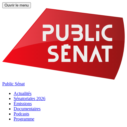
Ouvrir le menu
Public Sénat
Actualités
Sénatoriales 2026
Émissions
Documentaires
Podcasts
Programme