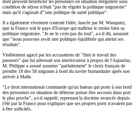
dont peuvent bénéficier les personnes en situation irrégulière sous
condition de séjour n'était "pas de réguler la politique migratoire"
mais qu'il s'agissait d'"une politique de santé publique".
Il a également vivement contesté l'idée, lancée par M. Wauquiez,
que la France soit le pays d'Europe qui maîtrise le moins bien sa
politique migratoire. "Je ne le crois pas du tout", a-t-il dit, assurant
que "nous pouvons avoir une politique équilibrée qui atteint ses
résultats".
Visiblement agacé par les accusations de "finir le travail des
passeurs" que lui adressait son interlocuteur à propos de l'Aquarius,
M. Philippe a assuré assumer "parfaitement" le choix français de
prendre 18 des 58 migrants à bord du navire humanitaire après son
arrivée à Malte.
"Le droit international commande qu'un bateau qui porte à son bord
des personnes en situation de détresse puisse être secouru dans port
le plus proche", a-t-il rappelé, reprenant la doctrine avancée depuis
l'été par la France pour expliquer que ses propres ports n'avaient pas
à être sollicités.