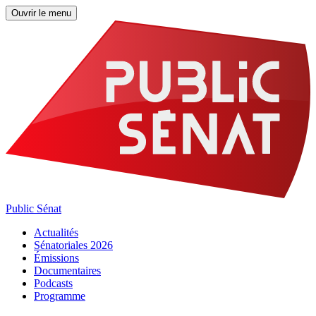
Ouvrir le menu
Public Sénat
Actualités
Sénatoriales 2026
Émissions
Documentaires
Podcasts
Programme