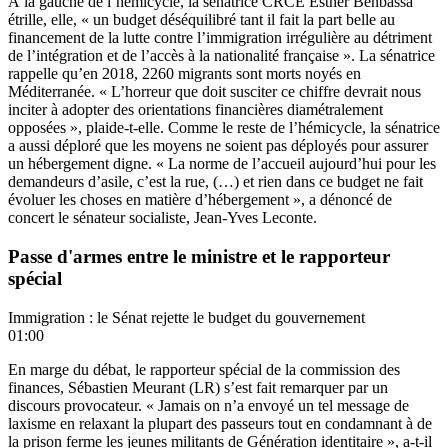
À la gauche de l’hémicycle, la sénatrice CRCE Esther Benbassa
étrille, elle, « un budget déséquilibré tant il fait la part belle au
financement de la lutte contre l’immigration irrégulière au détriment
de l’intégration et de l’accès à la nationalité française ». La sénatrice
rappelle qu’en 2018, 2260 migrants sont morts noyés en
Méditerranée. « L’horreur que doit susciter ce chiffre devrait nous
inciter à adopter des orientations financières diamétralement
opposées », plaide-t-elle. Comme le reste de l’hémicycle, la sénatrice
a aussi déploré que les moyens ne soient pas déployés pour assurer
un hébergement digne. « La norme de l’accueil aujourd’hui pour les
demandeurs d’asile, c’est la rue, (…) et rien dans ce budget ne fait
évoluer les choses en matière d’hébergement », a dénoncé de
concert le sénateur socialiste, Jean-Yves Leconte.
Passe d'armes entre le ministre et le rapporteur
spécial
Immigration : le Sénat rejette le budget du gouvernement
01:00
En marge du débat, le rapporteur spécial de la commission des
finances, Sébastien Meurant (LR) s’est fait remarquer par un
discours provocateur. « Jamais on n’a envoyé un tel message de
laxisme en relaxant la plupart des passeurs tout en condamnant à de
la prison ferme les jeunes militants de Génération identitaire », a-t-il