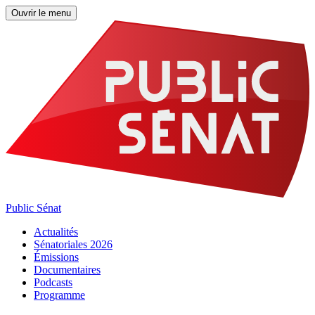
Ouvrir le menu
Public Sénat
Actualités
Sénatoriales 2026
Émissions
Documentaires
Podcasts
Programme