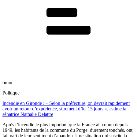
6min
Politique
Incendie en Gironde : « Selon la préfecture, on devrait rapidement
avoir un retour d’expérience, sûrement d’ici 15 jours », estime la
sénatrice Nathalie Delattre
Après l’incendie le plus important que la France ait connu depuis
1949, les habitants de la commune du Porge, durement touchés, ont
fait part de leur sentiment d’abandon. Une situation qui suscite la