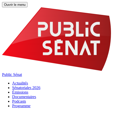
Ouvrir le menu
Public Sénat
Actualités
Sénatoriales 2026
Émissions
Documentaires
Podcasts
Programme