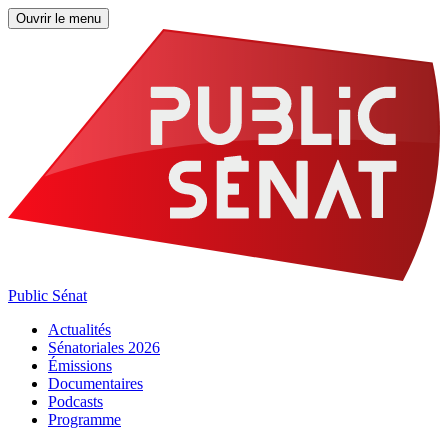
Ouvrir le menu
Public Sénat
Actualités
Sénatoriales 2026
Émissions
Documentaires
Podcasts
Programme