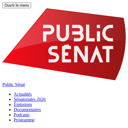
Ouvrir le menu
Public Sénat
Actualités
Sénatoriales 2026
Émissions
Documentaires
Podcasts
Programme