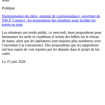
6min
Politique
Harmonisation des titres, garantie de correspondance, ouverture de
SNCF Connect : les propositions des sénateurs pour faciliter les
trajets en train
Les sénateurs ont rendu public, ce mercredi, leurs propositions pour
harmoniser les tarifs et conditions d’achats des billets sur le réseau
de trains, alors que les opérateurs sont toujours plus nombreux avec
l’ouverture à la concurrence. Des propositions que les rapporteurs
ont bon espoir de voir reprises par les députés dans le projet de loi-
cadre.
Le
25 juin 2026