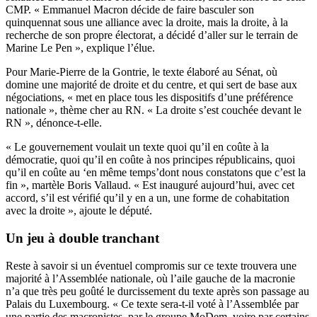
CMP. « Emmanuel Macron décide de faire basculer son
quinquennat sous une alliance avec la droite, mais la droite, à la
recherche de son propre électorat, a décidé d’aller sur le terrain de
Marine Le Pen », explique l’élue.
Pour Marie-Pierre de la Gontrie, le texte élaboré au Sénat, où
domine une majorité de droite et du centre, et qui sert de base aux
négociations, « met en place tous les dispositifs d’une préférence
nationale », thème cher au RN. « La droite s’est couchée devant le
RN », dénonce-t-elle.
« Le gouvernement voulait un texte quoi qu’il en coûte à la
démocratie, quoi qu’il en coûte à nos principes républicains, quoi
qu’il en coûte au ‘en même temps’dont nous constatons que c’est la
fin », martèle Boris Vallaud. « Est inauguré aujourd’hui, avec cet
accord, s’il est vérifié qu’il y en a un, une forme de cohabitation
avec la droite », ajoute le député.
Un jeu à double tranchant
Reste à savoir si un éventuel compromis sur ce texte trouvera une
majorité à l’Assemblée nationale, où l’aile gauche de la macronie
n’a que très peu goûté le durcissement du texte après son passage au
Palais du Luxembourg. « Ce texte sera-t-il voté à l’Assemblée par
une partie des macronistes, par le groupe MoDem, voire par certains