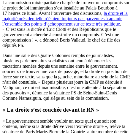
La commission mixte paritaire chargée de trouver un compromis sur
le projet de loi immigration s’est installée au Palais Bourbon à
17 heures ce lundi. Avant l’ouverture des discussions,
la droite et la
majorité présidentielle n’étaient toujours pas parvenues à aplanir
l’ensemble des points d’achoppement sur ce texte très politique
.
« C’est sous la dictée d’Éric Ciotti et des Républicains que le
gouvernement a cherché à construire un compromis. C’est une
compromission ! », a dénoncé Boris Vallaud, le chef de file des
députés PS.
Dans une salle des Quatre Colonnes remplis de journalistes,
plusieurs parlementaires socialistes ont tenu à dénoncer les
tractations menées depuis une semaine entre le gouvernement,
soucieux de trouver une voix de passage, et la droite en position de
force sur ce texte, sans que la gauche, minoritaire au sein de la CMP,
n’ait été consultée. « Depuis plusieurs jours la CMP se déroule à
Matignon, ce qui est inadmissible, c’est une atteinte à la séparation
des pouvoirs », dénonce la sénatrice PS de Seine-Saint-Denis
Corinne Narassiguin, qui siège au sein de la commission.
« La droite s’est couchée devant le RN »
« Le gouvernement semble vouloir un texte quel que soit son
contenu, même si la droite dérive vers l’extrême droite », relève la
sénatrice de Paris Marie-Pierre de la Gontrie, autre membre de cette