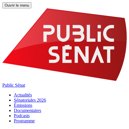
Ouvrir le menu
Public Sénat
Actualités
Sénatoriales 2026
Émissions
Documentaires
Podcasts
Programme