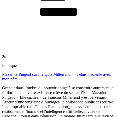
2min
Politique
Mazarine Pingeot sur François Mitterrand : « J'étais insolente avec
mon père »
Grandir dans l’ombre du pouvoir oblige à se construire autrement, a
fortiori lorsque votre existence relève du secret d’Etat. Mazarine
Pingeot, « fille cachée » de François Mitterrand y est parvenue.
Auteur d’une vingtaine d’ouvrages, la philosophe publie ces jours-ci
Inappropriable (ed. Climats Flammarion), un essai ambitieux sur la
relation entre l’homme et l'intelligence artificielle. Invitée de
Rebecca Fitoussi dans l’émission Un monde, un regard, elle revient