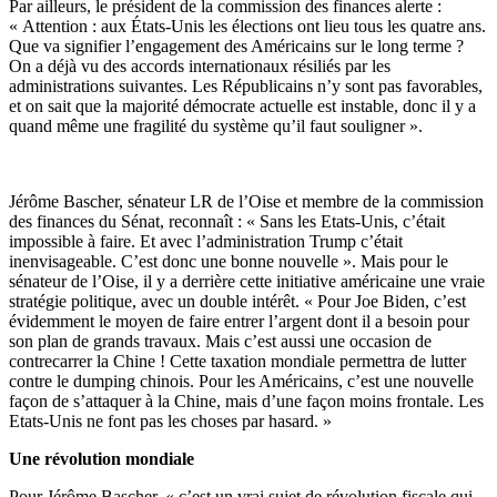
Par ailleurs, le président de la commission des finances alerte :
« Attention : aux États-Unis les élections ont lieu tous les quatre ans.
Que va signifier l’engagement des Américains sur le long terme ?
On a déjà vu des accords internationaux résiliés par les
administrations suivantes. Les Républicains n’y sont pas favorables,
et on sait que la majorité démocrate actuelle est instable, donc il y a
quand même une fragilité du système qu’il faut souligner ».
Jérôme Bascher, sénateur LR de l’Oise et membre de la commission
des finances du Sénat, reconnaît : « Sans les Etats-Unis, c’était
impossible à faire. Et avec l’administration Trump c’était
inenvisageable. C’est donc une bonne nouvelle ». Mais pour le
sénateur de l’Oise, il y a derrière cette initiative américaine une vraie
stratégie politique, avec un double intérêt. « Pour Joe Biden, c’est
évidemment le moyen de faire entrer l’argent dont il a besoin pour
son plan de grands travaux. Mais c’est aussi une occasion de
contrecarrer la Chine ! Cette taxation mondiale permettra de lutter
contre le dumping chinois. Pour les Américains, c’est une nouvelle
façon de s’attaquer à la Chine, mais d’une façon moins frontale. Les
Etats-Unis ne font pas les choses par hasard. »
Une révolution mondiale
Pour Jérôme Bascher, « c’est un vrai sujet de révolution fiscale qui