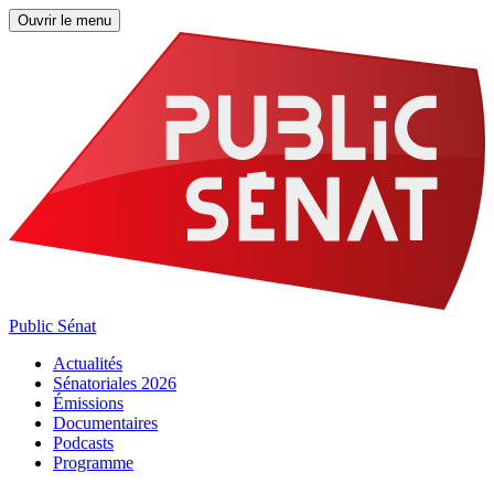
Ouvrir le menu
Public Sénat
Actualités
Sénatoriales 2026
Émissions
Documentaires
Podcasts
Programme