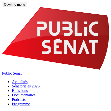
Ouvrir le menu
Public Sénat
Actualités
Sénatoriales 2026
Émissions
Documentaires
Podcasts
Programme