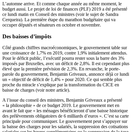
L’automne arrive. Et comme chaque année au même moment, le
budget aussi. Le projet de loi de finances (PLF) 2019 a été présenté
ce lundi matin en Conseil des ministres (voir le sujet de Sandra
Cerqueira). La première étape du marathon budgétaire qui va
occuper députés et sénateurs en octobre et novembre.
Des baisses d’impôts
Côté grands chiffres macroéconomiques, le gouvernement table sur
une croissance de 1,7% en 2019, contre 1,9% initialement attendus.
Pour le déficit public, l’exécutif pourra rester sous la barre des 3%
imposés par Bruxelles, avec un déficit de 2,8%. Il est cependant plus
élevé que
la première prévision
de 2,3%. En revanche, le porte-
parole du gouvernement, Benjamin Griveaux, annonce déjà ce lundi
un « objectif de déficit de 1,4% » pour 2020. Ce qui semble plus
proche du miracle s’explique par la transformation du CICE en
baisse de charges (
voir notre article
).
A l’issue du conseil des ministres, Benjamin Griveaux a présenté
« la philosophie » de ce budget 2019. Le gouvernement met en
avant le fait que « les ménages bénéficieront d’une baisse historique
des prélèvements obligatoires de 6 milliards d’euros ». C’est sa carte
principale pour communiquer. Le gouvernement peut s’appuyer sur
la baisse des charges pour les salariés, la suppression des cotisations
salariales sur les heures supplémentaires ou la suppression de la taxe