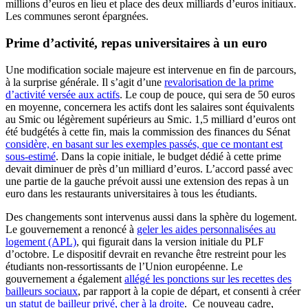
millions d’euros en lieu et place des deux milliards d’euros initiaux.
Les communes seront épargnées.
Prime d’activité, repas universitaires à un euro
Une modification sociale majeure est intervenue en fin de parcours,
à la surprise générale. Il s’agit d’une
revalorisation de la prime
d’activité versée aux actifs
. Le coup de pouce, qui sera de 50 euros
en moyenne, concernera les actifs dont les salaires sont équivalents
au Smic ou légèrement supérieurs au Smic. 1,5 milliard d’euros ont
été budgétés à cette fin, mais la commission des finances du Sénat
considère, en basant sur les exemples passés, que ce montant est
sous-estimé
. Dans la copie initiale, le budget dédié à cette prime
devait diminuer de près d’un milliard d’euros. L’accord passé avec
une partie de la gauche prévoit aussi une extension des repas à un
euro dans les restaurants universitaires à tous les étudiants.
Des changements sont intervenus aussi dans la sphère du logement.
Le gouvernement a renoncé à
geler les aides personnalisées au
logement (APL)
, qui figurait dans la version initiale du PLF
d’octobre. Le dispositif devrait en revanche être restreint pour les
étudiants non-ressortissants de l’Union européenne. Le
gouvernement a également
allégé les ponctions sur les recettes des
bailleurs sociaux
, par rapport à la copie de départ, et consenti à créer
un statut de bailleur privé, cher à la droite
. Ce nouveau cadre,