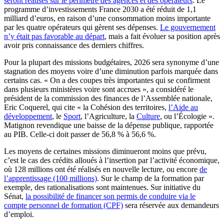
seront réalisés sur le périmètre des agences et des opérateurs
. Le
programme d’investissements France 2030 a été réduit de 1,1
milliard d’euros, en raison d’une consommation moins importante
par les quatre opérateurs qui gèrent ses dépenses.
Le gouvernement
n’y était pas favorable au départ
, mais a fait évoluer sa position après
avoir pris connaissance des derniers chiffres.
Pour la plupart des missions budgétaires, 2026 sera synonyme d’une
stagnation des moyens voire d’une diminution parfois marquée dans
certains cas. « On a des coupes très importantes qui se confirment
dans plusieurs ministères voire sont accrues », a considéré le
président de la commission des finances de l’Assemblée nationale,
Eric Coquerel, qui cite « la Cohésion des territoires,
l’Aide au
développement
, le
Sport
, l’Agriculture, la
Culture
, ou l’Écologie ».
Matignon revendique une baisse de la dépense publique, rapportée
au PIB. Celle-ci doit passer de 56,8 % à 56,6 %.
Les moyens de certaines missions diminueront moins que prévu,
c’est le cas des crédits alloués à l’insertion par l’activité économique,
où 128 millions ont été réalisés en nouvelle lecture, ou encore
de
l’apprentissage (100 millions)
. Sur le champ de la formation par
exemple, des rationalisations sont maintenues. Sur initiative du
Sénat,
la possibilité de financer son permis de conduire via le
compte personnel de formation (CPF)
sera réservée aux demandeurs
d’emploi.