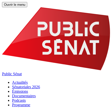
Ouvrir le menu
Public Sénat
Actualités
Sénatoriales 2026
Émissions
Documentaires
Podcasts
Programme