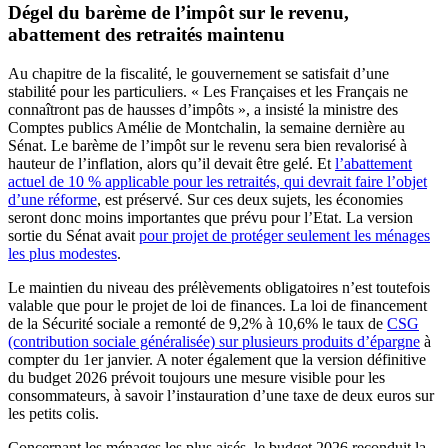
Dégel du barème de l’impôt sur le revenu,
abattement des retraités maintenu
Au chapitre de la fiscalité, le gouvernement se satisfait d’une
stabilité pour les particuliers. « Les Françaises et les Français ne
connaîtront pas de hausses d’impôts », a insisté la ministre des
Comptes publics Amélie de Montchalin, la semaine dernière au
Sénat. Le barème de l’impôt sur le revenu sera bien revalorisé à
hauteur de l’inflation, alors qu’il devait être gelé. Et
l’abattement
actuel de 10 % applicable pour les retraités, qui devrait faire l’objet
d’une réforme
, est préservé. Sur ces deux sujets, les économies
seront donc moins importantes que prévu pour l’Etat. La version
sortie du Sénat avait
pour projet de protéger seulement les ménages
les plus modestes
.
Le maintien du niveau des prélèvements obligatoires n’est toutefois
valable que pour le projet de loi de finances. La loi de financement
de la Sécurité sociale a remonté de 9,2% à 10,6% le taux de
CSG
(contribution sociale généralisée) sur plusieurs produits d’épargne
à
compter du 1er janvier. A noter également que la version définitive
du budget 2026 prévoit toujours une mesure visible pour les
consommateurs, à savoir l’instauration d’une taxe de deux euros sur
les petits colis.
Concernant les ménages les plus aisés, le budget 2026 reconduit la