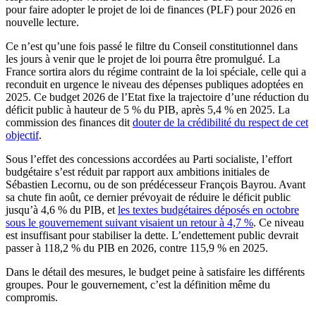
pour faire adopter le projet de loi de finances (PLF) pour 2026 en
nouvelle lecture.
Ce n’est qu’une fois passé le filtre du Conseil constitutionnel dans
les jours à venir que le projet de loi pourra être promulgué. La
France sortira alors du régime contraint de la loi spéciale, celle qui a
reconduit en urgence le niveau des dépenses publiques adoptées en
2025. Ce budget 2026 de l’Etat fixe la trajectoire d’une réduction du
déficit public à hauteur de 5 % du PIB, après 5,4 % en 2025. La
commission des finances dit
douter de la crédibilité du respect de cet
objectif
.
Sous l’effet des concessions accordées au Parti socialiste, l’effort
budgétaire s’est réduit par rapport aux ambitions initiales de
Sébastien Lecornu, ou de son prédécesseur François Bayrou. Avant
sa chute fin août, ce dernier prévoyait de réduire le déficit public
jusqu’à 4,6 % du PIB, et
les textes budgétaires déposés en octobre
sous le gouvernement suivant visaient un retour à 4,7 %
. Ce niveau
est insuffisant pour stabiliser la dette. L’endettement public devrait
passer à 118,2 % du PIB en 2026, contre 115,9 % en 2025.
Dans le détail des mesures, le budget peine à satisfaire les différents
groupes. Pour le gouvernement, c’est la définition même du
compromis.