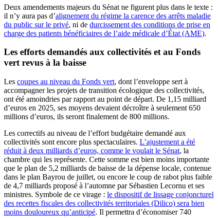
Deux amendements majeurs du Sénat ne figurent plus dans le texte :
il n’y aura pas d’
alignement du régime la carence des arrêts maladie
du public sur le privé
, ni de
durcissement des conditions de prise en
charge des patients bénéficiaires de l’aide médicale d’État (AME)
.
Les efforts demandés aux collectivités et au Fonds
vert revus à la baisse
Les
coupes au niveau du Fonds vert
, dont l’enveloppe sert à
accompagner les projets de transition écologique des collectivités,
ont été amoindries par rapport au point de départ. De 1,15 milliard
d’euros en 2025, ses moyens devaient décroître à seulement 650
millions d’euros, ils seront finalement de 800 millions.
Les correctifs au niveau de l’effort budgétaire demandé aux
collectivités sont encore plus spectaculaires.
L’ajustement a été
réduit à deux milliards d’euros, comme le voulait le Sénat
, la
chambre qui les représente. Cette somme est bien moins importante
que le plan de 5,2 milliards de baisse de la dépense locale, contenue
dans le plan Bayrou de juillet, ou encore le coup de rabot plus faible
de 4,7 milliards proposé à l’automne par Sébastien Lecornu et ses
ministres. Symbole de ce virage :
le dispositif de lissage conjoncturel
des recettes fiscales des collectivités territoriales (Dilico) sera bien
moins douloureux qu’anticipé
. Il permettra d’économiser 740