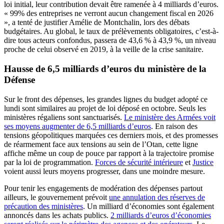
loi initial, leur contribution devait être ramenée à 4 milliards d’euros.
« 99% des entreprises ne verront aucun changement fiscal en 2026
», a tenté de justifier Amélie de Montchalin, lors des débats
budgétaires. Au global, le taux de prélèvements obligatoires, c’est-à-
dire tous acteurs confondus, passera de 43,6 % à 43,9 %, un niveau
proche de celui observé en 2019, à la veille de la crise sanitaire.
Hausse de 6,5 milliards d’euros du ministère de la
Défense
Sur le front des dépenses, les grandes lignes du budget adopté ce
lundi sont similaires au projet de loi déposé en octobre. Seuls les
ministères régaliens sont sanctuarisés.
Le ministère des Armées voit
ses moyens augmenter de 6,5 milliards d’euros
. En raison des
tensions géopolitiques marquées ces derniers mois, et des promesses
de réarmement face aux tensions au sein de l’Otan, cette ligne
affiche même un coup de pouce par rapport à la trajectoire promise
par la loi de programmation.
Forces de sécurité intérieure
et
Justice
voient aussi leurs moyens progresser, dans une moindre mesure.
Pour tenir les engagements de modération des dépenses partout
ailleurs, le gouvernement prévoit
une annulation des réserves de
précaution des ministères
. Un milliard d’économies sont également
annoncés dans les achats publics.
2 milliards d’euros d’économies