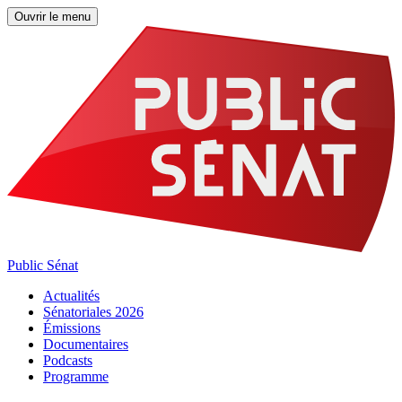
Ouvrir le menu
Public Sénat
Actualités
Sénatoriales 2026
Émissions
Documentaires
Podcasts
Programme