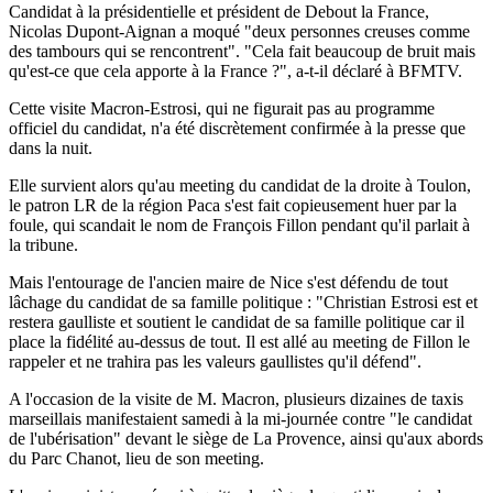
Candidat à la présidentielle et président de Debout la France,
Nicolas Dupont-Aignan a moqué "deux personnes creuses comme
des tambours qui se rencontrent". "Cela fait beaucoup de bruit mais
qu'est-ce que cela apporte à la France ?", a-t-il déclaré à BFMTV.
Cette visite Macron-Estrosi, qui ne figurait pas au programme
officiel du candidat, n'a été discrètement confirmée à la presse que
dans la nuit.
Elle survient alors qu'au meeting du candidat de la droite à Toulon,
le patron LR de la région Paca s'est fait copieusement huer par la
foule, qui scandait le nom de François Fillon pendant qu'il parlait à
la tribune.
Mais l'entourage de l'ancien maire de Nice s'est défendu de tout
lâchage du candidat de sa famille politique : "Christian Estrosi est et
restera gaulliste et soutient le candidat de sa famille politique car il
place la fidélité au-dessus de tout. Il est allé au meeting de Fillon le
rappeler et ne trahira pas les valeurs gaullistes qu'il défend".
A l'occasion de la visite de M. Macron, plusieurs dizaines de taxis
marseillais manifestaient samedi à la mi-journée contre "le candidat
de l'ubérisation" devant le siège de La Provence, ainsi qu'aux abords
du Parc Chanot, lieu de son meeting.