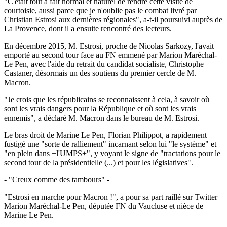
"C'était tout à fait normal et naturel de rendre cette visite de
courtoisie, aussi parce que je n'oublie pas le combat livré par
Christian Estrosi aux dernières régionales", a-t-il poursuivi auprès de
La Provence, dont il a ensuite rencontré des lecteurs.
En décembre 2015, M. Estrosi, proche de Nicolas Sarkozy, l'avait
emporté au second tour face au FN emmené par Marion Maréchal-
Le Pen, avec l'aide du retrait du candidat socialiste, Christophe
Castaner, désormais un des soutiens du premier cercle de M.
Macron.
"Je crois que les républicains se reconnaissent à cela, à savoir où
sont les vrais dangers pour la République et où sont les vrais
ennemis", a déclaré M. Macron dans le bureau de M. Estrosi.
Le bras droit de Marine Le Pen, Florian Philippot, a rapidement
fustigé une "sorte de ralliement" incarnant selon lui "le système" et
"en plein dans +l'UMPS+", y voyant le signe de "tractations pour le
second tour de la présidentielle (...) et pour les législatives".
- "Creux comme des tambours" -
"Estrosi en marche pour Macron !", a pour sa part raillé sur Twitter
Marion Maréchal-Le Pen, députée FN du Vaucluse et nièce de
Marine Le Pen.