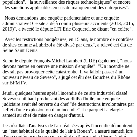
population", "la surveillance des risques technologiques" et encore
"les sanctions applicables en cas de manquement des entreprises".
"Nous demandons une enquête parlementaire et une enquête
administrative! Ce site a déjà connu plusieurs accidents (2013, 2015,
2019)", a tweeté le député LFI Eric Coquerel, se disant "en colère".
"Avec les restrictions budgétaires, en 15 ans, le nombre de contrôles
de sites comme #Lubrizol a été divisé par deux", a relevé cet élu de
Seine-Saint-Denis.
Selon le député François-Michel Lambert (UDE) également, "nous
devons mettre en oeuvre une mission d'enquête". "Un incendie ne
devrait pas provoquer cette catastrophe. Il va falloir passer à un
nouveau niveau de Seveso", a jugé cet élu des Bouches-du-Rhône
sur BFMTV.
Jeudi, quelques heures après l'incendie de ce site industriel classé
Seveso seuil haut produisant des additifs d'huile, une enquête
judiciaire avait été ouverte du chef "de destructions involontaires par
l'effet d'une explosion ou d'un incendie". Le parquet l'a élargie
samedi au chef de mise en danger d'autrui.
Les résultats d'analyses de l'air réalisées après l'incendie démontrent
un "état habituel de la qualité de l'air à Rouen", a assuré samedi lors
d'une conférence de presse le préfet de Normandie Pierre-André