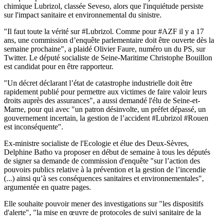
chimique Lubrizol, classée Seveso, alors que l'inquiétude persiste
sur l'impact sanitaire et environnemental du sinistre.
"Il faut toute la vérité sur #Lubrizol. Comme pour #AZF il y a 17
ans, une commission d’enquête parlementaire doit être ouverte dès la
semaine prochaine", a plaidé Olivier Faure, numéro un du PS, sur
Twitter. Le député socialiste de Seine-Maritime Christophe Bouillon
est candidat pour en être rapporteur.
"Un décret déclarant l’état de catastrophe industrielle doit être
rapidement publié pour permettre aux victimes de faire valoir leurs
droits auprès des assurances", a aussi demandé l'élu de Seine-et-
Marne, pour qui avec "un patron désinvolte, un préfet dépassé, un
gouvernement incertain, la gestion de l’accident #Lubrizol #Rouen
est inconséquente".
Ex-ministre socialiste de l'Ecologie et élue des Deux-Sèvres,
Delphine Batho va proposer en début de semaine à tous les députés
de signer sa demande de commission d'enquête "sur l’action des
pouvoirs publics relative à la prévention et la gestion de l’incendie
(...) ainsi qu’à ses conséquences sanitaires et environnementales",
argumentée en quatre pages.
Elle souhaite pouvoir mener des investigations sur "les dispositifs
d'alerte", "la mise en œuvre de protocoles de suivi sanitaire de la