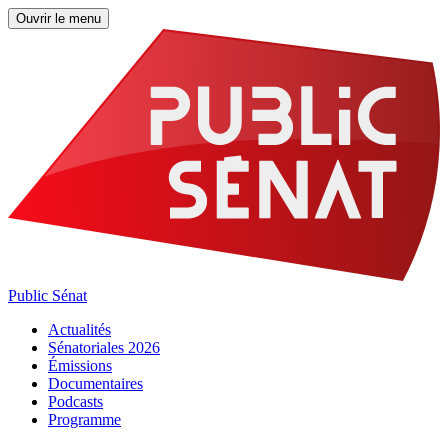
Ouvrir le menu
Public Sénat
Actualités
Sénatoriales 2026
Émissions
Documentaires
Podcasts
Programme