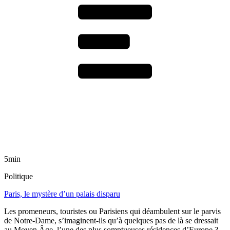
5min
Politique
Paris, le mystère d’un palais disparu
Les promeneurs, touristes ou Parisiens qui déambulent sur le parvis
de Notre-Dame, s’imaginent-ils qu’à quelques pas de là se dressait
au Moyen Âge, l’une des plus somptueuses résidences d’Europe ?