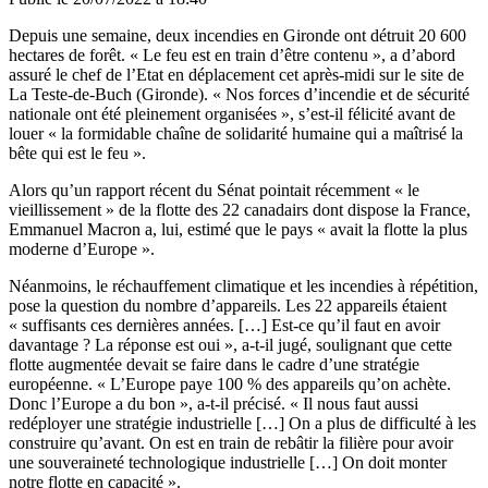
Depuis une semaine,
deux incendies en Gironde
ont détruit 20 600
hectares de forêt. « Le feu est en train d’être contenu », a d’abord
assuré le chef de l’Etat en déplacement cet après-midi sur le site de
La Teste-de-Buch (Gironde). « Nos forces d’incendie et de sécurité
nationale ont été pleinement organisées », s’est-il félicité avant de
louer « la formidable chaîne de solidarité humaine qui a maîtrisé la
bête qui est le feu ».
Alors qu’un rapport récent du Sénat
pointait récemment « le
vieillissement » de la flotte des 22 canadairs dont dispose la France,
Emmanuel Macron a, lui, estimé que le pays « avait la flotte la plus
moderne d’Europe ».
Néanmoins, le réchauffement climatique et les incendies à répétition,
pose la question du nombre d’appareils. Les 22 appareils étaient
« suffisants ces dernières années. […] Est-ce qu’il faut en avoir
davantage ? La réponse est oui », a-t-il jugé, soulignant que cette
flotte augmentée devait se faire dans le cadre d’une stratégie
européenne. « L’Europe paye 100 % des appareils qu’on achète.
Donc l’Europe a du bon », a-t-il précisé. « Il nous faut aussi
redéployer une stratégie industrielle […] On a plus de difficulté à les
construire qu’avant. On est en train de rebâtir la filière pour avoir
une souveraineté technologique industrielle […] On doit monter
notre flotte en capacité ».