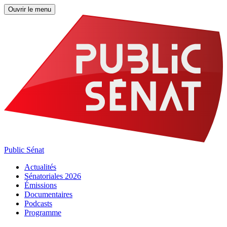
Ouvrir le menu
Public Sénat
Actualités
Sénatoriales 2026
Émissions
Documentaires
Podcasts
Programme