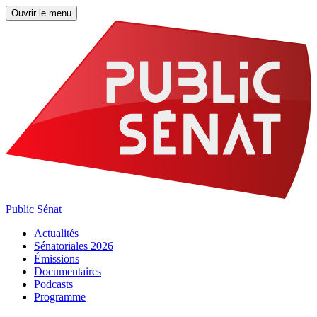
Ouvrir le menu
Public Sénat
Actualités
Sénatoriales 2026
Émissions
Documentaires
Podcasts
Programme