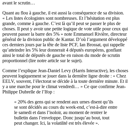
avant le scrutin…
Quant au flou à gauche, il est aussi la conséquence de sa division.
« Les listes écologistes sont nombreuses. Et l’hésitation est plus
grande, comme à gauche. C’est là qu’il peut se passer le plus de
choses. Il peut y avoir une petite logique de vote utile pour ceux qui
peuvent passer la barre des 5% » note Emmanuel Rivière, directeur
général de la division public de Kantar. D’où l’argument développé
ces derniers jours par la tête de liste PCF, Ian Brossat, qui rappelle
qu’atteindre les 5% leur donnerait 4 députés européens, gonflant
ainsi le total de députés de gauche en raison du mode de scrutin
proportionnel (
lire notre article sur le sujet
).
Comme l’explique Jean-Daniel Levy (Harris Interactive), les choses
peuvent logiquement se jouer dans la dernière ligne droite : « Chez
EELV, souvent, l’électorat se décide à la toute dernière minute. Et il
y a une marche pour le climat vendredi… » Ce que confirme Jean-
Philippe Dubrelle de l’Ifop :
« 20% des gens qui se rendent aux urnes disent qu’ils
se sont décidés au cours du week-end, c’est-à-dire entre
le samedi et dans l’isoloir, au moment de rentrer le
bulletin dans l’enveloppe. Donc jusqu’au bout, tout
peut changer. Ici, la volatilité est très élevée ».