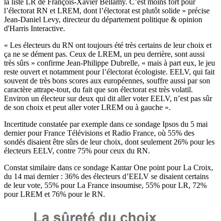
la liste LR de François-Xavier Bellamy. C’est moins fort pour
l’électorat RN et LREM, dont l’électorat est plutôt solide » précise
Jean-Daniel Levy, directeur du département politique & opinion
d'Harris Interactive.
« Les électeurs du RN ont toujours été très certains de leur choix et
ça ne se dément pas. Ceux de LREM, un peu derrière, sont aussi
très sûrs » confirme Jean-Philippe Dubrelle, « mais à part eux, le jeu
reste ouvert et notamment pour l’électorat écologiste. EELV, qui fait
souvent de très bons scores aux européennes, souffre aussi par son
caractère attrape-tout, du fait que son électorat est très volatil.
Environ un électeur sur deux qui dit aller voter EELV, n’est pas sûr
de son choix et peut aller voter LREM ou à gauche ».
Incertitude constatée par exemple dans ce
sondage Ipsos
du 5 mai
dernier pour France Télévisions et Radio France, où 55% des
sondés disaient être sûrs de leur choix, dont seulement 26% pour les
électeurs EELV, contre 75% pour ceux du RN.
Constat similaire dans
ce sondage
Kantar One point pour La Croix,
du 14 mai dernier : 36% des électeurs d’EELV se disaient certains
de leur vote, 55% pour La France insoumise, 55% pour LR, 72%
pour LREM et 76% pour le RN.