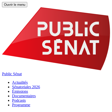
Ouvrir le menu
Public Sénat
Actualités
Sénatoriales 2026
Émissions
Documentaires
Podcasts
Programme