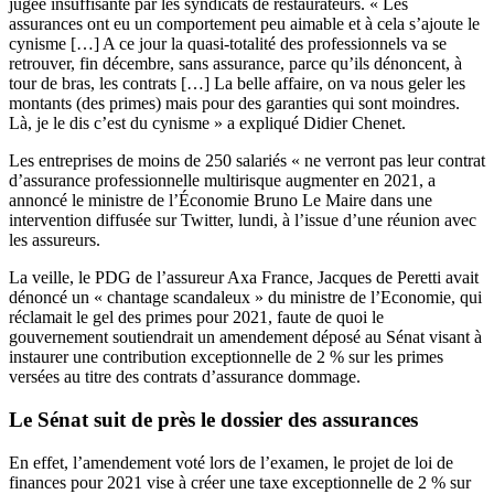
jugée insuffisante par les syndicats de restaurateurs. « Les
assurances ont eu un comportement peu aimable et à cela s’ajoute le
cynisme […] A ce jour la quasi-totalité des professionnels va se
retrouver, fin décembre, sans assurance, parce qu’ils dénoncent, à
tour de bras, les contrats […] La belle affaire, on va nous geler les
montants (des primes) mais pour des garanties qui sont moindres.
Là, je le dis c’est du cynisme » a expliqué Didier Chenet.
Les entreprises de moins de 250 salariés « ne verront pas leur contrat
d’assurance professionnelle multirisque augmenter en 2021, a
annoncé le ministre de l’Économie Bruno Le Maire dans une
intervention diffusée sur Twitter, lundi, à l’issue d’une réunion avec
les assureurs.
La veille, le PDG de l’assureur Axa France, Jacques de Peretti avait
dénoncé un « chantage scandaleux » du ministre de l’Economie, qui
réclamait le gel des primes pour 2021, faute de quoi le
gouvernement soutiendrait un amendement déposé au Sénat visant à
instaurer une contribution exceptionnelle de 2 % sur les primes
versées au titre des contrats d’assurance dommage.
Le Sénat suit de près le dossier des assurances
En effet,
l’amendement
voté lors de l’examen, le projet de loi de
finances pour 2021 vise à créer une taxe exceptionnelle de 2 % sur