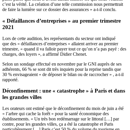
c’est la vérité. La création d’une telle commission nous permettrait
de faire la lumière sur ce dossier des assurances » a-t-il conclu.
« D
éfaillances d’entreprises
» au premier trimestre
2021
Lors de cette audition, les représentants du secteur ont indiqué
que
des
«
défaillances d’entreprises
»
allaient arriver au premier
trimestre,
«
quand il va falloir payer tout ce qu’on n’a pas payé : des
charges, des loyers
»
, a affirmé Didier Chenet.
Selon un sondage effectué en novembre par le GNI auprès de ses
adhérents, 66 % se sont dit très inquiets pour la reprise tandis que
30 % envisageaient
«
de déposer le bilan ou de raccrocher
»
, a-t-il
rapporté.
Déconfinement : une
«
catastrophe
»
à Paris et dans
les grandes villes
Les orateurs ont estimé que le déconfinement du mois de juin a été
« l’arbre qui cache la forêt » pour la santé économique des
établissements. « Un très bon redémarrage sur le littoral […] par
contre, pour les grandes villes, ça a été la catastrophe et Paris
particulièrement […] Paris c’est 50 % du volume du tourisme en