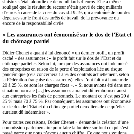
sinistres s’était alourdie de deux milliards d’euros. Elle a même
souligné que le résultat du secteur s’était grevé de cinq milliards
d’euros à cause de la crise du covid-19-19, qui a entraîné de lourdes
dépenses sur le front des arrêts de travail, de la prévoyance ou
encore de la responsabilité civile.
« Les assurances ont économisé sur le dos de l’Etat et
du chômage partiel
Didier Chenet a quant à lui dénoncé « un dernier profit, un profit
caché » des assurances : « le profit fait sur le dos de l’Etat et du
chômage partiel ». Selon lui, lorsque des assurances ont indemnisé
des entreprises en raison de la perte d’exploitation liée au risque
pandémique (cela concernerait 3 % des contrats actuellement, selon
la Fédération française des assureurs), elles l’ont fait « à hauteur de
20 à 25 %, ce sont les charges fixes ». « Si nous avions été dans une
situation normale […] les assurances auraient dû rembourser aussi
aux entreprises les frais de personnels. Le montant ce n’est pas 20 à
25 % mais 70 à 75 %. Par conséquent, les assurances ont économisé
sur le dos de l’Etat et du chômage partiel deux tiers de ce qu’elles
auraient dû indemniser ».
Pour toutes ces raisons, Didier Chenet « demande la création d’une
commission parlementaire pour faire la lumière sur tout ce qui s’est
passé parce que nous n’avons aucun chiffre. Ce que nous voulons