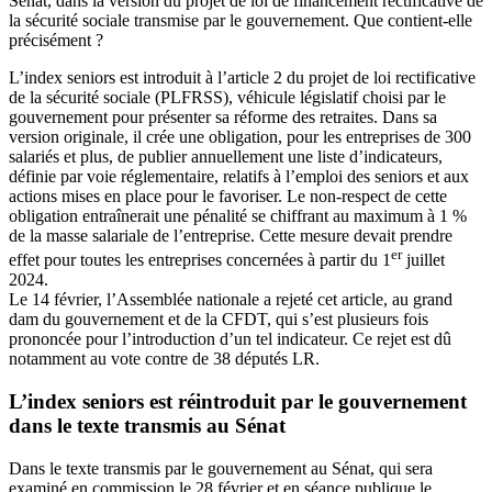
Sénat, dans la
version du projet de loi de financement rectificative de
la sécurité sociale
transmise par le gouvernement. Que contient-elle
précisément ?
L’index seniors est introduit à l’article 2 du projet de loi rectificative
de la sécurité sociale (PLFRSS), véhicule législatif choisi par le
gouvernement pour présenter sa réforme des retraites. Dans sa
version originale, il crée une obligation, pour les entreprises de 300
salariés et plus, de publier annuellement une liste d’indicateurs,
définie par voie réglementaire, relatifs à l’emploi des seniors et aux
actions mises en place pour le favoriser. Le non-respect de cette
obligation entraînerait une pénalité se chiffrant au maximum à 1 %
de la masse salariale de l’entreprise. Cette mesure devait prendre
er
effet pour toutes les entreprises concernées à partir du 1
juillet
2024.
Le 14 février, l’Assemblée nationale a rejeté cet article, au grand
dam du gouvernement et de la CFDT, qui s’est plusieurs fois
prononcée pour l’introduction d’un tel indicateur. Ce rejet est dû
notamment au vote contre de 38 députés LR.
L’index seniors est réintroduit par le gouvernement
dans le texte transmis au Sénat
Dans le texte transmis par le gouvernement au Sénat, qui sera
examiné en commission le 28 février et en séance publique le