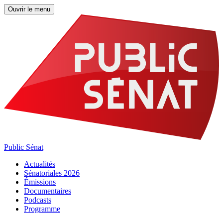
Ouvrir le menu
Public Sénat
Actualités
Sénatoriales 2026
Émissions
Documentaires
Podcasts
Programme