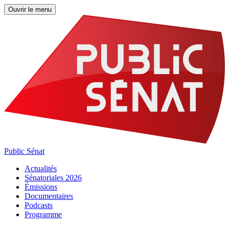
Ouvrir le menu
Public Sénat
Actualités
Sénatoriales 2026
Émissions
Documentaires
Podcasts
Programme