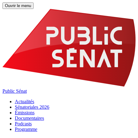
Ouvrir le menu
Public Sénat
Actualités
Sénatoriales 2026
Émissions
Documentaires
Podcasts
Programme