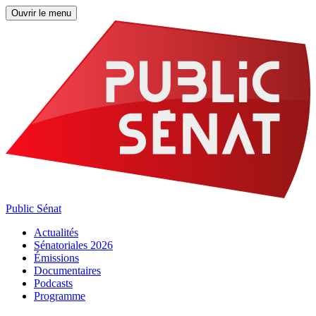
Ouvrir le menu
Public Sénat
Actualités
Sénatoriales 2026
Émissions
Documentaires
Podcasts
Programme