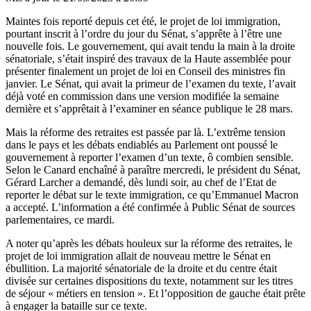
Maintes fois reporté depuis cet été, le projet de loi immigration,
pourtant inscrit à l’ordre du jour du Sénat, s’apprête à l’être une
nouvelle fois. Le gouvernement, qui avait tendu la main à la droite
sénatoriale, s’était inspiré des travaux de la Haute assemblée pour
présenter finalement un projet de loi en
Conseil des ministres fin
janvier.
Le Sénat, qui avait la primeur de l’examen du texte, l’avait
déjà voté en commission dans une version modifiée la semaine
dernière et s’apprêtait à l’examiner en séance publique le 28 mars.
Mais la réforme des retraites est passée par là.
L’extrême tension
dans le pays et les débats endiablés au Parlement ont poussé le
gouvernement à reporter l’examen d’un texte, ô combien sensible.
Selon le Canard enchaîné à paraître mercredi, le président du Sénat,
Gérard Larcher a demandé, dès lundi soir, au chef de l’Etat de
reporter le débat sur le texte immigration, ce qu’Emmanuel Macron
a accepté. L’information a été confirmée à Public Sénat de sources
parlementaires, ce mardi.
A noter qu’après les débats houleux sur la réforme des retraites, le
projet de loi immigration allait de nouveau mettre le Sénat en
ébullition.
La majorité sénatoriale de la droite et du centre
était
divisée sur certaines dispositions du texte, notamment sur les titres
de séjour « métiers en tension ». Et l’opposition de gauche était prête
à engager la bataille sur ce texte.