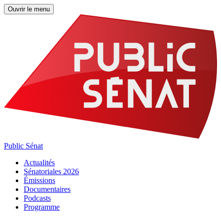
Ouvrir le menu
Public Sénat
Actualités
Sénatoriales 2026
Émissions
Documentaires
Podcasts
Programme