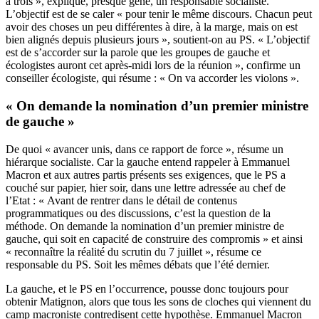
à trois », explique, presque gêné, un responsable socialiste.
L’objectif est de se caler « pour tenir le même discours. Chacun peut
avoir des choses un peu différentes à dire, à la marge, mais on est
bien alignés depuis plusieurs jours », soutient-on au PS. « L’objectif
est de s’accorder sur la parole que les groupes de gauche et
écologistes auront cet après-midi lors de la réunion », confirme un
conseiller écologiste, qui résume : « On va accorder les violons ».
« On demande la nomination d’un premier ministre
de gauche »
De quoi « avancer unis, dans ce rapport de force », résume un
hiérarque socialiste. Car la gauche entend rappeler à Emmanuel
Macron et aux autres partis présents ses exigences, que le PS a
couché sur papier, hier soir, dans une lettre adressée au chef de
l’Etat : « Avant de rentrer dans le détail de contenus
programmatiques ou des discussions, c’est la question de la
méthode. On demande la nomination d’un premier ministre de
gauche, qui soit en capacité de construire des compromis » et ainsi
« reconnaître la réalité du scrutin du 7 juillet », résume ce
responsable du PS. Soit les mêmes débats que l’été dernier.
La gauche, et le PS en l’occurrence, pousse donc toujours pour
obtenir Matignon, alors que tous les sons de cloches qui viennent du
camp macroniste contredisent cette hypothèse. Emmanuel Macron