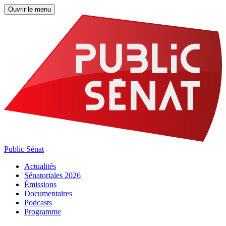
Ouvrir le menu
Public Sénat
Actualités
Sénatoriales 2026
Émissions
Documentaires
Podcasts
Programme