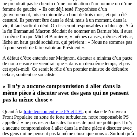
ne prendrait pas le chemin d’une nomination d’un homme ou d’une
femme de gauche. « Ils ont déjà testé l’hypothèse d’un
gouvernement, mis en minorité au bout de trois mois, et qui a été
censuré. Ils peuvent être dans le déni, mais à un moment, dans la
vie, il faut sortir du déni. Ou ils seront responsables du blocage. Si à
la fin Emmanuel Macron décidait de nommer un Barnier bis, il aura
la même fin que Michel Barnier », « mêmes causes, mêmes effets »,
lâche un haut gradé socialiste, qui prévient : « Nous ne sommes pas
là pour servir de faire valoir au Président ».
A défaut d’être entendu sur Matignon, discuter a minima d’un pacte
de non-censure ne viendrait que « dans un deuxième temps, et pas
cet après-midi. Ce serait le rôle d’un premier ministre de défendre
cela », soutient ce socialiste.
« Il n’y a aucune compromission à aller dans la
même pièce à discuter avec des gens qui ne pensent
pas la même chose »
Quant à la
forte tension entre le PS et LFI
, qui place le Nouveau
Front Populaire en zone de forte turbulence, notre responsable PS
appelle à « ne pas rester dans des formes de posture politique. Il n’y
a aucune compromission à aller dans la même pièce à discuter avec
des gens qui ne pensent pas la même chose que nous ». Surtout qu’à