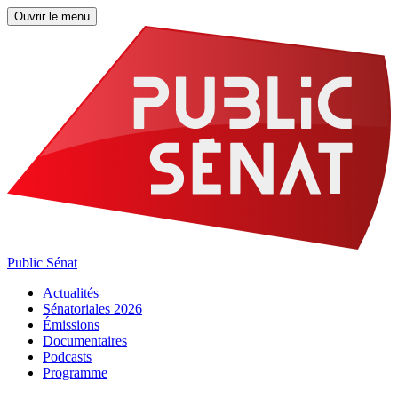
Ouvrir le menu
Public Sénat
Actualités
Sénatoriales 2026
Émissions
Documentaires
Podcasts
Programme