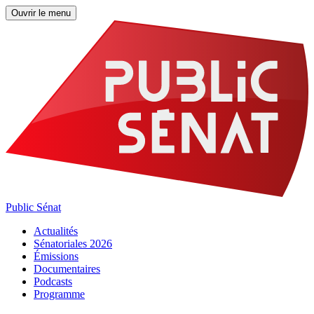
Ouvrir le menu
Public Sénat
Actualités
Sénatoriales 2026
Émissions
Documentaires
Podcasts
Programme