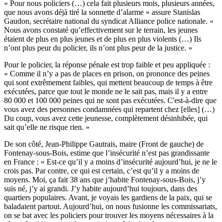
« Pour nous policiers (…) cela fait plusieurs mois, plusieurs années,
que nous avons déjà tiré la sonnette d’alarme » assure Stanislas
Gaudon, secrétaire national du syndicat Alliance police nationale. «
Nous avons constaté qu’effectivement sur le terrain, les jeunes
étaient de plus en plus jeunes et de plus en plus violents (…) Ils
n’ont plus peur du policier, ils n’ont plus peur de la justice. »
Pour le policier, la réponse pénale est trop faible et peu appliquée :
« Comme il n’y a pas de places en prison, on prononce des peines
qui sont extrêmement faibles, qui mettent beaucoup de temps à être
exécutées, parce que tout le monde ne le sait pas, mais il y a entre
80 000 et 100 000 peines qui ne sont pas exécutées. C'est-à-dire que
vous avez des personnes condamnées qui repartent chez [elles] (…)
Du coup, vous avez cette jeunesse, complètement désinhibée, qui
sait qu’elle ne risque rien. »
De son côté, Jean-Philippe Gautrais, maire (Front de gauche) de
Fontenay-sous-Bois, estime que l’insécurité n’est pas grandissante
en France : « Est-ce qu’il y a moins d’insécurité aujourd’hui, je ne le
crois pas. Par contre, ce qui est certain, c’est qu’il y a moins de
moyens. Moi, ça fait 38 ans que j’habite Fontenay-sous-Bois, j’y
suis né, j’y ai grandi. J’y habite aujourd’hui toujours, dans des
quartiers populaires. Avant, je voyais les gardiens de la paix, qui se
baladaient partout. Aujourd’hui, on nous fusionne les commissariats,
on se bat avec les policiers pour trouver les moyens nécessaires à la