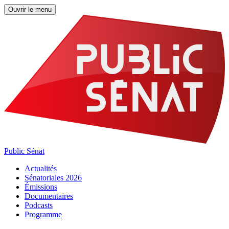
Ouvrir le menu
Public Sénat
Actualités
Sénatoriales 2026
Émissions
Documentaires
Podcasts
Programme