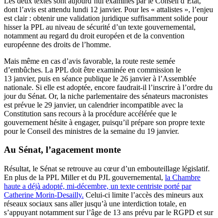
Les deux textes sont aujourd’hui examinés par le Conseil d’État,
dont l’avis est attendu lundi 12 janvier. Pour les « attalistes », l’enjeu
est clair : obtenir une validation juridique suffisamment solide pour
hisser la PPL au niveau de sécurité d’un texte gouvernemental,
notamment au regard du droit européen et de la convention
européenne des droits de l’homme.
Mais même en cas d’avis favorable, la route reste semée
d’embûches. La PPL doit être examinée en commission le
13 janvier, puis en séance publique le 26 janvier à l’Assemblée
nationale. Si elle est adoptée, encore faudrait-il l’inscrire à l’ordre du
jour du Sénat. Or, la niche parlementaire des sénateurs macronistes
est prévue le 29 janvier, un calendrier incompatible avec la
Constitution sans recours à la procédure accélérée que le
gouvernement hésite à engager, puisqu’il prépare son propre texte
pour le Conseil des ministres de la semaine du 19 janvier.
Au Sénat, l’agacement monte
Résultat, le Sénat se retrouve au cœur d’un embouteillage législatif.
En plus de la PPL Miller et du PJL gouvernemental,
la Chambre
haute a déjà adopté, mi-décembre, un texte centriste porté par
Catherine Morin-Desailly.
Celui-ci limite l’accès des mineurs aux
réseaux sociaux sans aller jusqu’à une interdiction totale, en
s’appuyant notamment sur l’âge de 13 ans prévu par le RGPD et sur