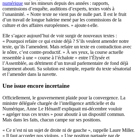
numérique
sur les mineurs depuis des années : rapports,
commissions d’enquête, auditions d’experts, textes votés à
l’unanimité. « Notre texte ne vient pas de nulle part. Il est le fruit
d’un travail de longue haleine mené par les commissions de la
culture et des affaires européennes. » ajoute-t-elle.
Elle s’agace aujourd’hui de voir surgir de nouveaux textes :
« Pourquoi refaire ce qui existe déjà ? S’ils veulent amender notre
texte, qu’ils l’amendent. Mais refaire un texte en contradiction avec
le nôtre, c’est contre-productif. » À ses yeux, la course actuelle
ressemble à une « course à l’échalote » entre l’Élysée et
l’Assemblée, au détriment d’un travail parlementaire de fond déjà
largement abouti. Sa solution est simple, repartir du texte sénatorial
et l’amender dans la navette.
Une issue encore incertaine
Officiellement, le gouvernement plaide pour la convergence. La
ministre déléguée chargée de l’intelligence artificielle et du
Numérique, Anne Le Hénanff expliquait mi-décembre vouloir
« agréger tous ces textes » pour aboutir à un dispositif commun.
Mais dans les faits, chacun campe sur ses positions.
« Ce n’est ni un sujet de droite ni de gauche », rappelle Laure Miller.
« Il faut accorder nos violons. » Une position partagée par de