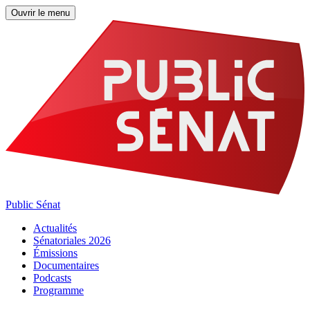
Ouvrir le menu
Public Sénat
Actualités
Sénatoriales 2026
Émissions
Documentaires
Podcasts
Programme