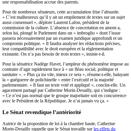
une responsabilisation accrue des parents.
Pour de nombreux sénateurs, cette accumulation frise l’absurde.
« C’est malheureux qu’il y ait un empilement de textes sur un sujet
aussi consensuel », déplore Laurent Lafon, président de la
commission de la culture. L’absence de concertation en amont a,
selon lui, plongé le Parlement dans un « imbroglio » dont l’issue
passera nécessairement par un examen juridique approfondi et un
compromis politique. « Il faudra analyser les rédactions précises,
leur compatibilité avec le droit européen et la réglementation
existante. On n’a pas besoin de trois textes », insiste-t-il.
Pour la sénatrice Nadège Havet, l’ampleur du phénomène impose au
contraire d’agir rapidement face à « un fléau social, politique et
sanitaire ». « Plus ça ira vite, mieux ce sera », résume-t-elle, balayant
la « guéguerre de polichinelle » entre l’exécutif et la majorité
parlementaire. « Il faut un texte voté et appliqué », conclut-elle. Un
agacement partagé par Catherine Morin-Desailly, qui s’indigne :
« Ce n’est pas normal que le groupe majoritaire soit en concurrence
avec le Président de la République. Je n’ai jamais vu ça. »
Le Sénat revendique l’antériorité
Autrice de la proposition de loi à la chambre haute, Catherine
Morin-Desailly rappelle que le Sénat travaille sur
les effets du