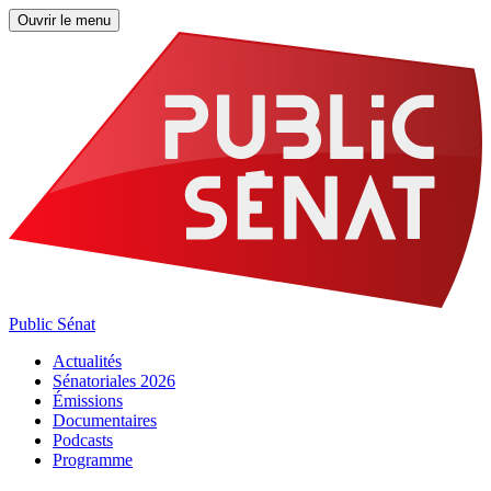
Ouvrir le menu
Public Sénat
Actualités
Sénatoriales 2026
Émissions
Documentaires
Podcasts
Programme