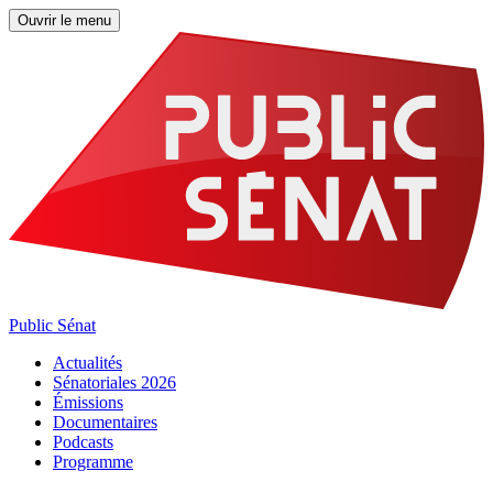
Ouvrir le menu
Public Sénat
Actualités
Sénatoriales 2026
Émissions
Documentaires
Podcasts
Programme