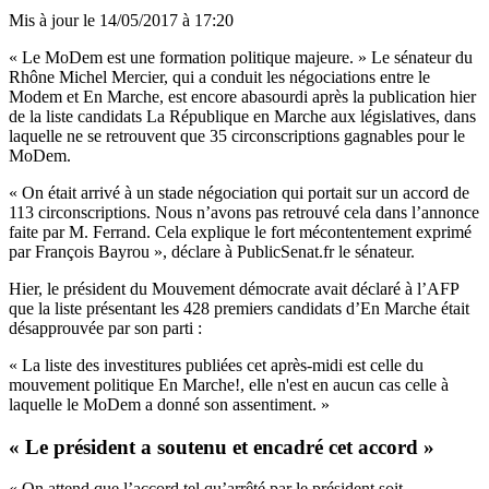
Mis à jour le
14/05/2017 à 17:20
« Le MoDem est une formation politique majeure. » Le sénateur du
Rhône Michel Mercier, qui a conduit les négociations entre le
Modem et En Marche, est encore abasourdi après la publication hier
de la liste candidats La République en Marche aux législatives, dans
laquelle ne se retrouvent que 35 circonscriptions gagnables pour le
MoDem.
« On était arrivé à un stade négociation qui portait sur un accord de
113 circonscriptions. Nous n’avons pas retrouvé cela dans l’annonce
faite par M. Ferrand. Cela explique le fort mécontentement exprimé
par François Bayrou », déclare à PublicSenat.fr le sénateur.
Hier, le président du Mouvement démocrate avait déclaré à l’AFP
que la liste présentant les 428 premiers candidats d’En Marche était
désapprouvée par son parti :
« La liste des investitures publiées cet après-midi est celle du
mouvement politique En Marche!, elle n'est en aucun cas celle à
laquelle le MoDem a donné son assentiment. »
« Le président a soutenu et encadré cet accord »
« On attend que l’accord tel qu’arrêté par le président soit