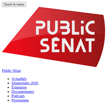
Ouvrir le menu
Public Sénat
Actualités
Sénatoriales 2026
Émissions
Documentaires
Podcasts
Programme