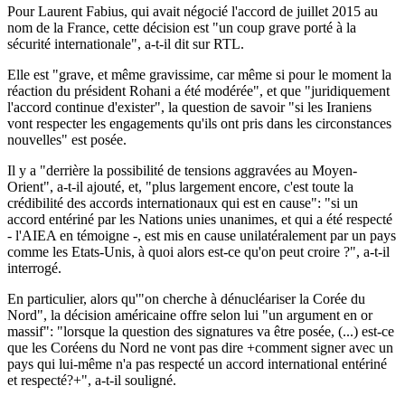
Pour Laurent Fabius, qui avait négocié l'accord de juillet 2015 au
nom de la France, cette décision est "un coup grave porté à la
sécurité internationale", a-t-il dit sur RTL.
Elle est "grave, et même gravissime, car même si pour le moment la
réaction du président Rohani a été modérée", et que "juridiquement
l'accord continue d'exister", la question de savoir "si les Iraniens
vont respecter les engagements qu'ils ont pris dans les circonstances
nouvelles" est posée.
Il y a "derrière la possibilité de tensions aggravées au Moyen-
Orient", a-t-il ajouté, et, "plus largement encore, c'est toute la
crédibilité des accords internationaux qui est en cause": "si un
accord entériné par les Nations unies unanimes, et qui a été respecté
- l'AIEA en témoigne -, est mis en cause unilatéralement par un pays
comme les Etats-Unis, à quoi alors est-ce qu'on peut croire ?", a-t-il
interrogé.
En particulier, alors qu'"on cherche à dénucléariser la Corée du
Nord", la décision américaine offre selon lui "un argument en or
massif": "lorsque la question des signatures va être posée, (...) est-ce
que les Coréens du Nord ne vont pas dire +comment signer avec un
pays qui lui-même n'a pas respecté un accord international entériné
et respecté?+", a-t-il souligné.