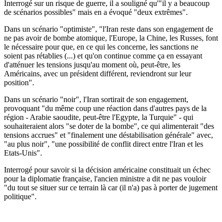
Interrogé sur un risque de guerre, il a souligné qu'"il y a beaucoup
de scénarios possibles" mais en a évoqué "deux extrêmes".
Dans un scénario "optimiste", "l'Iran reste dans son engagement de
ne pas avoir de bombe atomique, l'Europe, la Chine, les Russes, font
le nécessaire pour que, en ce qui les concerne, les sanctions ne
soient pas rétablies (...) et qu'on continue comme ça en essayant
d'atténuer les tensions jusqu'au moment où, peut-être, les
Américains, avec un président différent, reviendront sur leur
position".
Dans un scénario "noir", l'Iran sortirait de son engagement,
provoquant "du même coup une réaction dans d'autres pays de la
région - Arabie saoudite, peut-être l'Egypte, la Turquie" - qui
souhaiteraient alors "se doter de la bombe", ce qui alimenterait "des
tensions accrues" et "finalement une déstabilisation générale" avec,
"au plus noir", "une possibilité de conflit direct entre l'Iran et les
Etats-Unis".
Interrogé pour savoir si la décision américaine constituait un échec
pour la diplomatie française, l'ancien ministre a dit ne pas vouloir
"du tout se situer sur ce terrain là car (il n'a) pas à porter de jugement
politique".