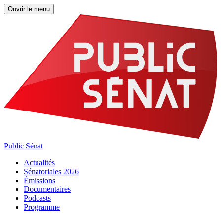
Ouvrir le menu
Public Sénat
Actualités
Sénatoriales 2026
Émissions
Documentaires
Podcasts
Programme