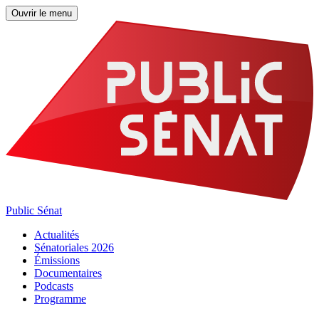
Ouvrir le menu
Public Sénat
Actualités
Sénatoriales 2026
Émissions
Documentaires
Podcasts
Programme