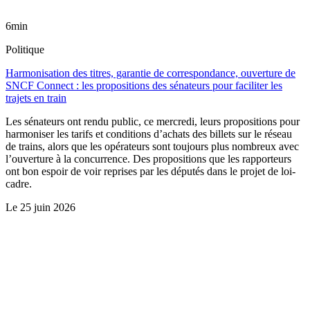
6min
Politique
Harmonisation des titres, garantie de correspondance, ouverture de
SNCF Connect : les propositions des sénateurs pour faciliter les
trajets en train
Les sénateurs ont rendu public, ce mercredi, leurs propositions pour
harmoniser les tarifs et conditions d’achats des billets sur le réseau
de trains, alors que les opérateurs sont toujours plus nombreux avec
l’ouverture à la concurrence. Des propositions que les rapporteurs
ont bon espoir de voir reprises par les députés dans le projet de loi-
cadre.
Le
25 juin 2026