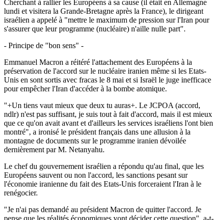
Cherchant à rallier les Européens à sa cause (il était en Allemagne
lundi et visitera la Grande-Bretagne après la France), le dirigeant
israélien a appelé à "mettre le maximum de pression sur l'Iran pour
s'assurer que leur programme (nucléaire) n'aille nulle part".
- Principe de "bon sens" -
Emmanuel Macron a réitéré l'attachement des Européens à la
préservation de l'accord sur le nucléaire iranien même si les Etats-
Unis en sont sortis avec fracas le 8 mai et si Israël le juge inefficace
pour empêcher l'Iran d'accéder à la bombe atomique.
"+Un tiens vaut mieux que deux tu auras+. Le JCPOA (accord,
ndlr) n'est pas suffisant, je suis tout à fait d'accord, mais il est mieux
que ce qu'on avait avant et d'ailleurs les services israéliens l'ont bien
montré", a ironisé le président français dans une allusion à la
montagne de documents sur le programme iranien dévoilée
dernièrement par M. Netanyahu.
Le chef du gouvernement israélien a répondu qu'au final, que les
Européens sauvent ou non l'accord, les sanctions pesant sur
l'économie iranienne du fait des Etats-Unis forceraient l'Iran à le
renégocier.
"Je n'ai pas demandé au président Macron de quitter l'accord. Je
pense que les réalités économiques vont décider cette question", a-t-