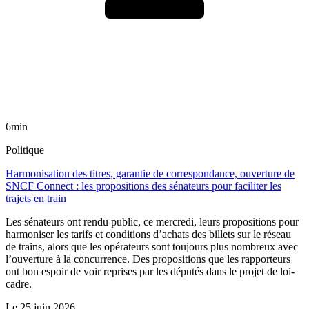
6min
Politique
Harmonisation des titres, garantie de correspondance, ouverture de
SNCF Connect : les propositions des sénateurs pour faciliter les
trajets en train
Les sénateurs ont rendu public, ce mercredi, leurs propositions pour
harmoniser les tarifs et conditions d’achats des billets sur le réseau
de trains, alors que les opérateurs sont toujours plus nombreux avec
l’ouverture à la concurrence. Des propositions que les rapporteurs
ont bon espoir de voir reprises par les députés dans le projet de loi-
cadre.
Le
25 juin 2026