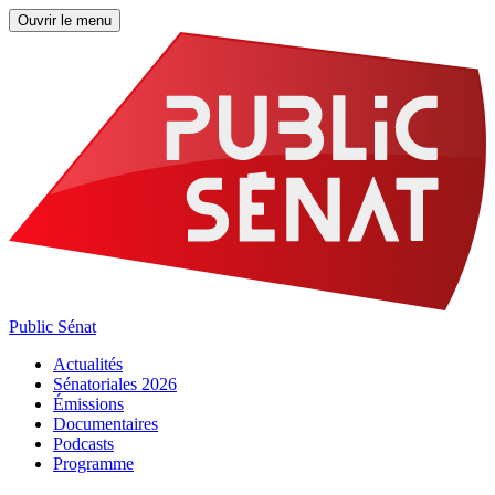
Ouvrir le menu
Public Sénat
Actualités
Sénatoriales 2026
Émissions
Documentaires
Podcasts
Programme