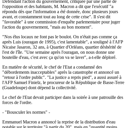
Défendant l'action du gouvernement, critiquée par une partie de
l'opposition et des habitants, M. Macron a dit que l'exécutif "a
répondu dès que l'information a été donnée, donc plusieurs jours
avant, et constamment tout au long de cette crise". Il s'est dit
"favorable" à une commission d'enquête parlementaire pour juger
l'action du gouvernement, "mais au bon moment".
"Nos élus locaux ne font pas le boulot. On n'était pas comme ça
après Luis (ouragan de 1995), c'est lamentable", a souligné à l'AFP
Nicaise Jasaron, 32 ans, à Quartier d'Orléans, quartier déshérité de
l'est de l'île. "Une semaine après l'ouragan, on nous donne une
bouteille d'eau, c'est avec ça qu'on va se laver", a-t-elle déploré.
En matière de sécurité, le chef de l'Etat a condamné des
"débordements inacceptables" après la catastrophe et annoncé un
"retour à l'ordre public". "La justice a repris pied", a aussi assuré à
l'AFP Samuel Finielz, le procureur de la République de Basse-Terre
(Guadeloupe) dont dépend la collectivité.
Le chef de l'Etat devait participer dans la soirée à une patrouille des
forces de l'ordre.
- "Bousculer les normes" -
Emmanuel Macron a annoncé la reprise de la distribution d'eau
potable sur le territoire "à partir du 20", mais en "quantité moins