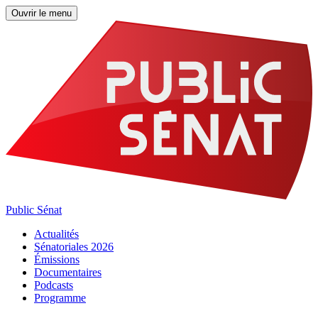
Ouvrir le menu
Public Sénat
Actualités
Sénatoriales 2026
Émissions
Documentaires
Podcasts
Programme