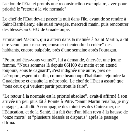
l'action de l'Etat et promis une reconstruction exemplaire, avec pour
priorité le "retour à la vie normale".
Le chef de l'Etat devait passer la nuit dans l'ile, avant de se rendre à
Saint-Barthélemy, elle aussi ravagée, mercredi matin, puis rencontrer
des blessés au CHU de Guadeloupe.
Emmanuel Macron, qui a atterri dans la matinée à Saint-Martin, a dit
être venu "pour rassurer, consoler et entendre la colère" des
habitants, encore palpable, près d'une semaine après l'ouragan.
"Pourquoi êtes-vous venus?", lui a demandé, énervée, une jeune
femme. "Nous sommes là depuis 06H00 du matin et on attend
toujours, sous le cagnard", s'est indignée une autre, près de
l'aéroport, espérant enfin, comme beaucoup d'habitants rejoindre la
Guadeloupe et ensuite la métropole. Le chef de l'Etat a assuré que
"tous ceux qui veulent partir pourront le faire".
"Le retour à la normale est la priorité absolue", avait-il affirmé à son
arrivée un peu plus tôt à Pointe-à-Pitre. "Saint-Martin renaîtra, je m'y
engage", a-t-il dit. Accompagné des ministres des Outre-mer, de
l'Education, et de la Santé, il a fait état d'un bilan revu à la hausse de
"onze morts" et "plusieurs blessés et disparus" après le passage
d'Irma.