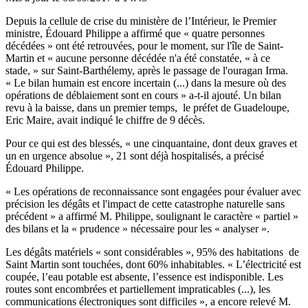
Depuis la cellule de crise du ministère de l’Intérieur, le Premier
ministre, Édouard Philippe a affirmé que « quatre personnes
décédées » ont été retrouvées, pour le moment, sur l'île de Saint-
Martin et « aucune personne décédée n'a été constatée, « à ce
stade, » sur Saint-Barthélemy, après le passage de l'ouragan Irma.
« Le bilan humain est encore incertain (...) dans la mesure où des
opérations de déblaiement sont en cours » a-t-il ajouté. Un bilan
revu à la baisse, dans un premier temps, le préfet de Guadeloupe,
Eric Maire, avait indiqué le chiffre de 9 décès.
Pour ce qui est des blessés, « une cinquantaine, dont deux graves et
un en urgence absolue », 21 sont déjà hospitalisés, a précisé
Édouard Philippe.
« Les opérations de reconnaissance sont engagées pour évaluer avec
précision les dégâts et l'impact de cette catastrophe naturelle sans
précédent » a affirmé M. Philippe, soulignant le caractère « partiel »
des bilans et la « prudence » nécessaire pour les « analyser ».
Les dégâts matériels « sont considérables », 95% des habitations de
Saint Martin sont touchées, dont 60% inhabitables. « L’électricité est
coupée, l’eau potable est absente, l’essence est indisponible. Les
routes sont encombrées et partiellement impraticables (...), les
communications électroniques sont difficiles », a encore relevé M.