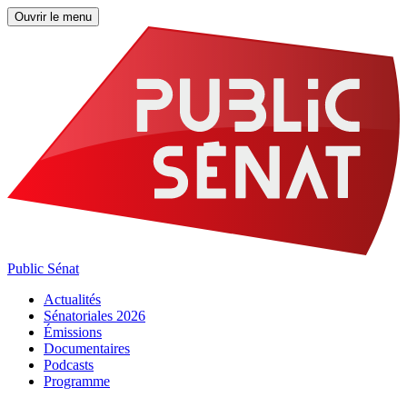
Ouvrir le menu
Public Sénat
Actualités
Sénatoriales 2026
Émissions
Documentaires
Podcasts
Programme